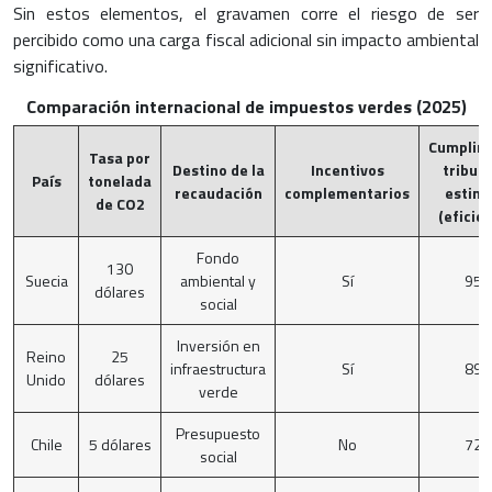
Sin estos elementos, el gravamen corre el riesgo de ser
percibido como una carga fiscal adicional sin impacto ambiental
significativo.
Comparación internacional de impuestos verdes (2025)
Cumplim
Tasa por
Destino de la
Incentivos
tributa
País
tonelada
recaudación
complementarios
estim
de CO2
(eficien
Fondo
130
Suecia
ambiental y
Sí
95%
dólares
social
Inversión en
Reino
25
infraestructura
Sí
89%
Unido
dólares
verde
Presupuesto
Chile
5 dólares
No
72%
social