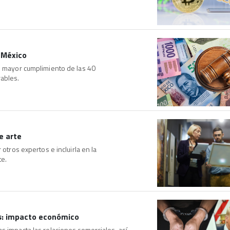
 México
un mayor cumplimiento de las 40
ables.
e arte
 otros expertos e incluirla en la
te.
as: impacto económico
s impacta las relaciones comerciales, así