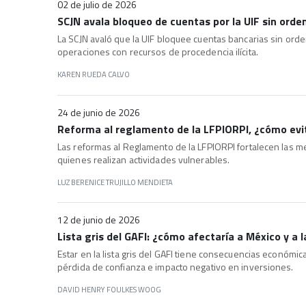
02 de julio de 2026
SCJN avala bloqueo de cuentas por la UIF sin orden 
La SCJN avaló que la UIF bloquee cuentas bancarias sin orden
operaciones con recursos de procedencia ilícita.
KAREN RUEDA CALVO
24 de junio de 2026
Reforma al reglamento de la LFPIORPI, ¿cómo evi
Las reformas al Reglamento de la LFPIORPI fortalecen las m
quienes realizan actividades vulnerables.
LUZ BERENICE TRUJILLO MENDIETA
12 de junio de 2026
Lista gris del GAFI: ¿cómo afectaría a México y a
Estar en la lista gris del GAFI tiene consecuencias económic
pérdida de confianza e impacto negativo en inversiones.
DAVID HENRY FOULKES WOOG