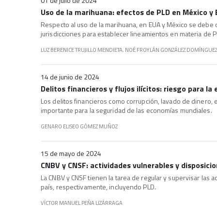
01 de julio de 2024
Uso de la marihuana: efectos de PLD en México y
Respecto al uso de la marihuana, en EUA y México se debe 
jurisdicciones para establecer lineamientos en materia de P
LUZ BERENICE TRUJILLO MENDIETA, NOÉ FROYLÁN GONZÁLEZ DOMÍNGUE
14 de junio de 2024
Delitos financieros y flujos ilícitos: riesgo para l
Los delitos financieros como corrupción, lavado de dinero, e
importante para la seguridad de las economías mundiales.
GENARO ELISEO GÓMEZ MUÑOZ
15 de mayo de 2024
CNBV y CNSF: actividades vulnerables y disposici
La CNBV y CNSF tienen la tarea de regular y supervisar las a
país, respectivamente, incluyendo PLD.
VÍCTOR MANUEL PEÑA LIZÁRRAGA