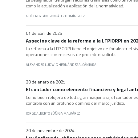
como la actualización y aplicación de la normatividad.
NOÉ FROYLÁN GONZÁLEZ DOMÍNGUEZ
01 de abril de 2025
Aspectos clave de la reforma a la LFPIORPI en 20
La reforma a la LFPIORPI tiene el objetivo de fortalecer el 
operaciones con recursos de procedencia ilícita.
ALEXANDER LUDWIG HERNÁNDEZ ALCÁNTARA
20 de enero de 2025
El contador como elemento financiero y legal ante
Como buen relojero de toda gran maquinaria, el contador e
contable con un profundo dominio del marco jurídico.
JORGE ALBERTO ZÚÑIGA MALVÁREZ
20 de noviembre de 2024
Ley Antilavado: obligaciones ante actividades vul