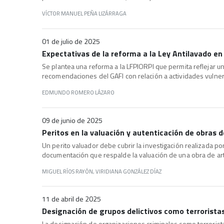
VÍCTOR MANUEL PEÑA LIZÁRRAGA
01 de julio de 2025
Expectativas de la reforma a la Ley Antilavado en
Se plantea una reforma a la LFPIORPI que permita reflejar 
recomendaciones del GAFI con relación a actividades vulner
EDMUNDO ROMERO LÁZARO
09 de junio de 2025
Peritos en la valuación y autenticación de obras d
Un perito valuador debe cubrir la investigación realizada por
documentación que respalde la valuación de una obra de ar
MIGUEL RÍOS RAYÓN, VIRIDIANA GONZÁLEZ DÍAZ
11 de abril de 2025
Designación de grupos delictivos como terrorist
La designación de organizaciones criminales como terrorista