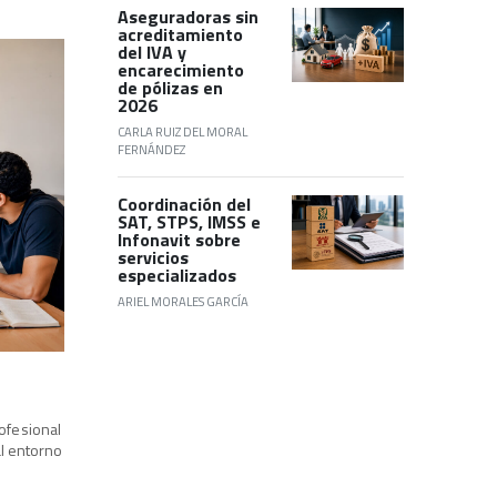
Aseguradoras sin
acreditamiento
del IVA y
encarecimiento
de pólizas en
2026
CARLA RUIZ DEL MORAL
FERNÁNDEZ
Coordinación del
SAT, STPS, IMSS e
Infonavit sobre
servicios
especializados
ARIEL MORALES GARCÍA
rofesional
l entorno