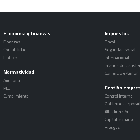
Economía y finanzas
Impuestos
Finanzas
Fiscal
Contabilidad
Seguridad social
Fintech
Internacional
Precios de transfe
Normatividad
Comercio exterior
Auditoría
Gestión empres
PLD
Cumplimiento
Control interno
Gobierno corporat
Alta dirección
Capital humano
Riesgos