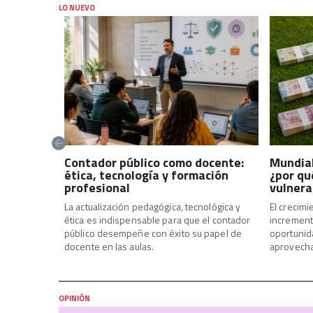
conocimientos, eleva estándares y
LO NUEVO
posiciona al país como un destino
estratégico para realizar operaciones
globales.
Contador público como docente:
Mundial
ética, tecnología y formación
¿por qu
profesional
vulnera
La actualización pedagógica, tecnológica y
El crecimi
ética es indispensable para que el contador
increment
público desempeñe con éxito su papel de
oportunid
docente en las aulas.
aprovecha
OPINIÓN