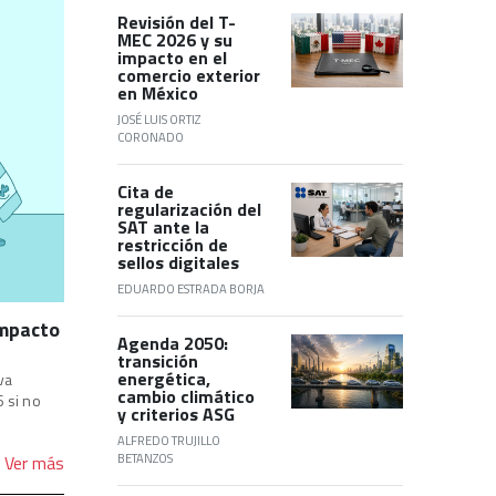
Revisión del T-
MEC 2026 y su
impacto en el
comercio exterior
en México
JOSÉ LUIS ORTIZ
CORONADO
Cita de
regularización del
SAT ante la
restricción de
sellos digitales
EDUARDO ESTRADA BORJA
impacto
Agenda 2050:
transición
energética,
va
cambio climático
6 si no
y criterios ASG
ALFREDO TRUJILLO
BETANZOS
Ver más