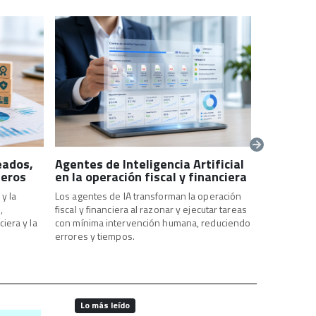
eados,
Agentes de Inteligencia Artificial
Aportacio
ieros
en la operación fiscal y financiera
pensión,
retiro?
y la
Los agentes de IA transforman la operación
La mejor est
,
fiscal y financiera al razonar y ejecutar tareas
el salario, 
ciera y la
con mínima intervención humana, reduciendo
alternativas
errores y tiempos.
sostenibles 
Lo más leído