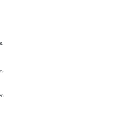
a,
as
en