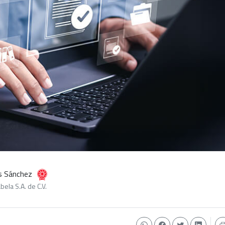
s Sánchez
bela S.A. de C.V.