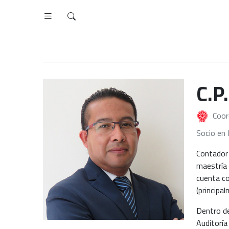
C.P
Coor
Socio en 
Contador 
maestría 
cuenta co
(principa
Dentro de
Auditorí