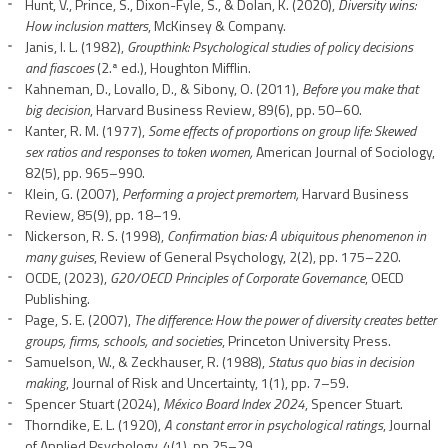
Hunt, V., Prince, S., Dixon-Fyle, S., & Dolan, K. (2020),
Diversity wins:
How inclusion matters
, McKinsey & Company.
Janis, I. L. (1982),
Groupthink: Psychological studies of policy decisions
and fiascoes
(2.ª ed.), Houghton Mifflin.
Kahneman, D., Lovallo, D., & Sibony, O. (2011),
Before you make that
big decision
, Harvard Business Review, 89(6), pp. 50–60.
Kanter, R. M. (1977),
Some effects of proportions on group life: Skewed
sex ratios and responses to token women,
American Journal of Sociology,
82(5), pp. 965–990.
Klein, G. (2007),
Performing a project premortem,
Harvard Business
Review, 85(9), pp. 18–19.
Nickerson, R. S. (1998),
Confirmation bias: A ubiquitous phenomenon in
many guises
, Review of General Psychology, 2(2), pp. 175–220.
OCDE, (2023),
G20/OECD Principles of Corporate Governance
, OECD
Publishing.
Page, S. E. (2007),
The difference: How the power of diversity creates better
groups, firms, schools, and societies
, Princeton University Press.
Samuelson, W., & Zeckhauser, R. (1988),
Status quo
bias in decision
making
, Journal of Risk and Uncertainty, 1(1), pp. 7–59.
Spencer Stuart (2024),
México Board Index 2024
, Spencer Stuart.
Thorndike, E. L. (1920),
A constant error in psychological ratings
, Journal
of Applied Psychology, 4(1), pp 25–29.