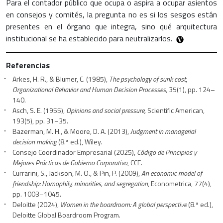
Para el contador público que ocupa o aspira a ocupar asientos
en consejos y comités, la pregunta no es si los sesgos están
presentes en el órgano que integra, sino qué arquitectura
institucional se ha establecido para neutralizarlos.
Referencias
Arkes, H. R., & Blumer, C. (1985),
The psychology of sunk cost
,
Organizational Behavior and Human Decision Processes
, 35(1), pp. 124–
140.
Asch, S. E. (1955),
Opinions and social pressure,
Scientific American,
193(5), pp. 31–35.
Bazerman, M. H., & Moore, D. A. (2013),
Judgment in managerial
decision making
(8.ª ed.), Wiley.
Consejo Coordinador Empresarial (2025),
Código de Principios y
Mejores Prácticas de Gobierno Corporativo
, CCE.
Currarini, S., Jackson, M. O., & Pin, P. (2009),
An economic model of
friendship: Homophily, minorities, and segregation
, Econometrica, 77(4),
pp. 1003–1045.
Deloitte (2024),
Women in the boardroom: A global perspective
(8.ª ed.),
Deloitte Global Boardroom Program.