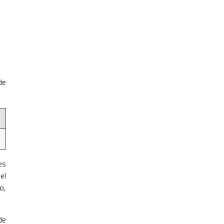
de
es
el
o,
de