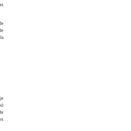
as
de
de
la
je
mó
de
os