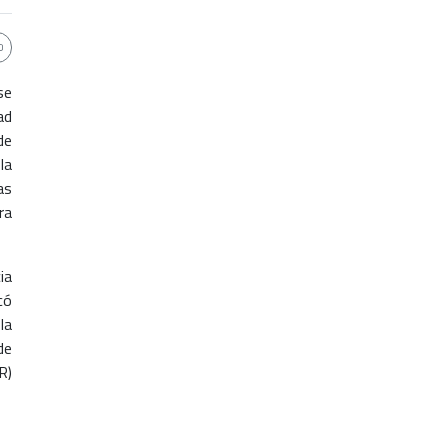
se
ad
de
la
as
ra
ia
có
la
de
R)