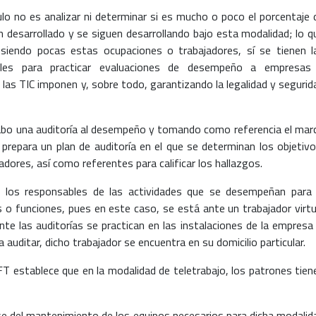
ulo no es analizar ni determinar si es mucho o poco el porcentaje 
 desarrollado y se siguen desarrollando bajo esta modalidad; lo q
 siendo pocas estas ocupaciones o trabajadores, sí se tienen l
ales para practicar evaluaciones de desempeño a empresas
las TIC imponen y, sobre todo, garantizando la legalidad y segurid
a cabo una auditoría al desempeño y tomando como referencia el mar
e prepara un plan de auditoría en el que se determinan los objetivo
adores, así como referentes para calificar los hallazgos.
a los responsables de las actividades que se desempeñan para 
s o funciones, pues en este caso, se está ante un trabajador virtu
te las auditorías se practican en las instalaciones de la empresa 
auditar, dicho trabajador se encuentra en su domicilio particular.
LFT establece que en la modalidad de teletrabajo, los patrones tien
rse del mantenimiento de los equipos necesarios para dicha modalid