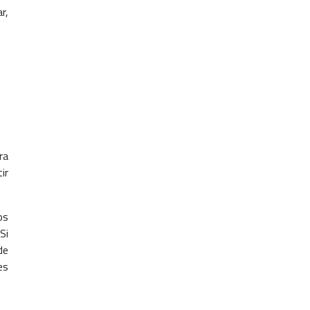
r,
ra
ir
os
Si
de
es