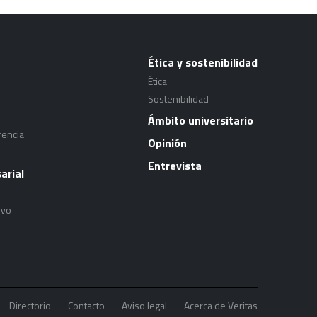
Ética y sostenibilidad
Ética
Sostenibilidad
Ámbito universitario
rencia
Opinión
Entrevista
arial
ivo
Directorio
Contacto
Aviso legal
Acerca de Veritas