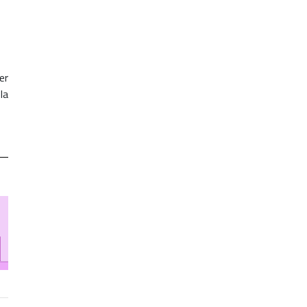
er
la