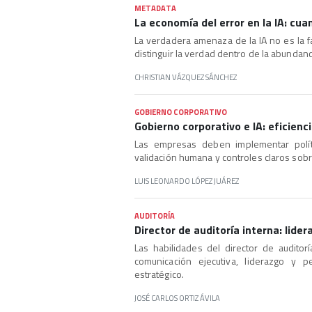
METADATA
La economía del error en la IA: cua
La verdadera amenaza de la IA no es la fal
distinguir la verdad dentro de la abundanc
CHRISTIAN VÁZQUEZ SÁNCHEZ
GOBIERNO CORPORATIVO
Gobierno corporativo e IA: eficienc
Las empresas deben implementar polític
validación humana y controles claros sobre
LUIS LEONARDO LÓPEZ JUÁREZ
AUDITORÍA
Director de auditoría interna: lider
Las habilidades del director de auditor
comunicación ejecutiva, liderazgo y p
estratégico.
JOSÉ CARLOS ORTIZ ÁVILA