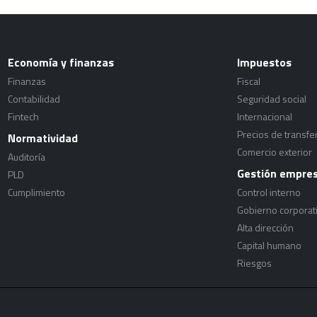
Economía y finanzas
Impuestos
Finanzas
Fiscal
Contabilidad
Seguridad social
Fintech
Internacional
Precios de transfe
Normatividad
Comercio exterior
Auditoría
Gestión empres
PLD
Cumplimiento
Control interno
Gobierno corporat
Alta dirección
Capital humano
Riesgos