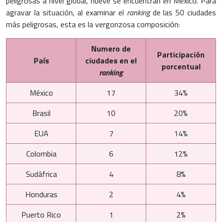
peligrosas a nivel global, nueve se encuentran en México. Para
agravar la situación, al examinar el
ranking
de las 50 ciudades
más peligrosas, esta es la vergonzosa composición:
Numero de
Participación
País
ciudades en el
porcentual
ranking
México
17
34%
Brasil
10
20%
EUA
7
14%
Colombia
6
12%
Sudáfrica
4
8%
Honduras
2
4%
Puerto Rico
1
2%