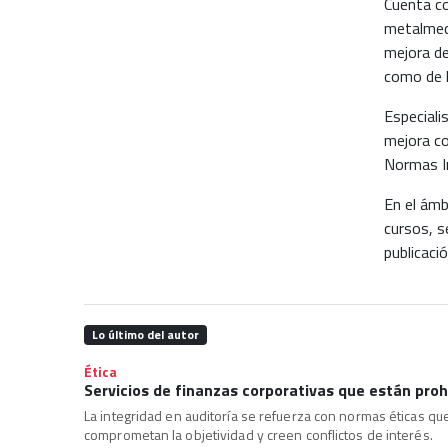
Cuenta co
metalmecá
mejora de
como de l
Especiali
mejora co
Normas In
En el ámb
cursos, s
publicaci
Lo último del autor
Ética
Servicios de finanzas corporativas que están prohi
La integridad en auditoría se refuerza con normas éticas qu
comprometan la objetividad y creen conflictos de interés.