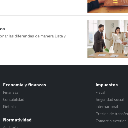
ica
tionar las diferencias de manera justa y
Economía y finanzas
Impuestos
Finanzas
Fiscal
Contabilidad
Seguridad social
Fintech
Internacional
Precios de transfe
Normatividad
Comercio exterior
Auditoría