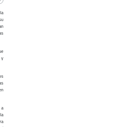
la
su
an
as
ue
 y
os
as
en
 a
la
ra