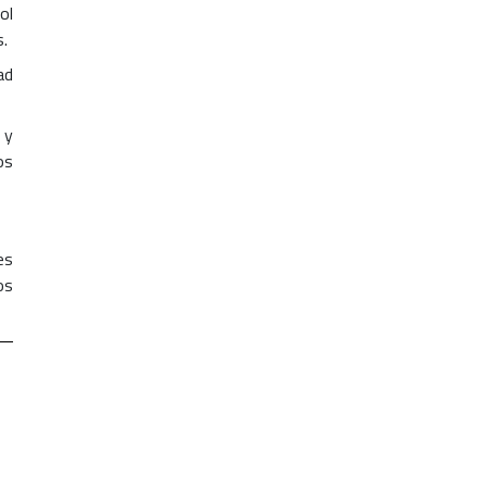
ol
s.
ad
 y
os
es
os