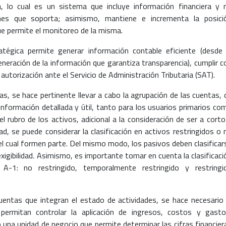
a, lo cual es un sistema que incluye información financiera y 
ones que soporta; asimismo, mantiene e incrementa la posici
ue permite el monitoreo de la misma.
ratégica permite generar información contable eficiente (desde 
eneración de la información que garantiza transparencia), cumplir c
 autorización ante el Servicio de Administración Tributaria (SAT).
s, se hace pertinente llevar a cabo la agrupación de las cuentas, 
información detallada y útil, tanto para los usuarios primarios co
l rubro de los activos, adicional a la consideración de ser a corto
ad, se puede considerar la clasificación en activos restringidos o 
del cual formen parte. Del mismo modo, los pasivos deben clasificar
xigibilidad. Asimismo, es importante tomar en cuenta la clasificaci
 A-1: no restringido, temporalmente restringido y restringi
cuentas que integran el estado de actividades, se hace necesario 
ermitan controlar la aplicación de ingresos, costos y gasto
una unidad de negocio que permite determinar las cifras financier