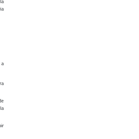
la
ia
 a
ra
de
la
ir