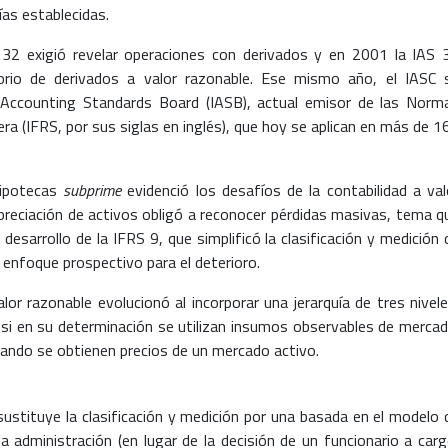
ías establecidas.
S 32 exigió revelar operaciones con derivados y en 2001 la IAS 
torio de derivados a valor razonable. Ese mismo año, el IASC 
l Accounting Standards Board (IASB), actual emisor de las Norm
ra (IFRS, por sus siglas en inglés), que hoy se aplican en más de 1
hipotecas
subprime
evidenció los desafíos de la contabilidad a val
epreciación de activos obligó a reconocer pérdidas masivas, tema q
 desarrollo de la IFRS 9, que simplificó la clasificación y medición 
enfoque prospectivo para el deterioro.
lor razonable evolucionó al incorporar una jerarquía de tres nivele
si en su determinación se utilizan insumos observables de mercad
uando se obtienen precios de un mercado activo.
ustituye la clasificación y medición por una basada en el modelo 
a administración (en lugar de la decisión de un funcionario a carg