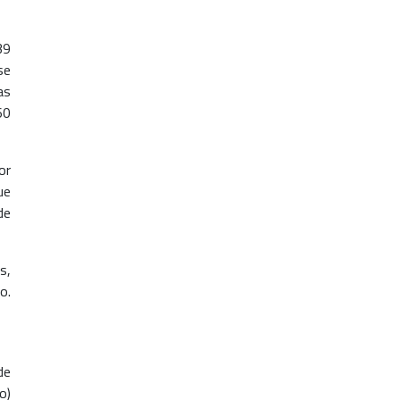
39
se
as
60
or
ue
de
s,
o.
de
o)