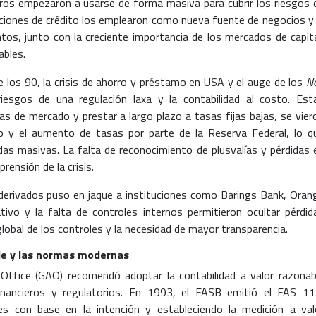
eros empezaron a usarse de forma masiva para cubrir los riesgos 
tuciones de crédito los emplearon como nueva fuente de negocios y 
os, junto con la creciente importancia de los mercados de capita
ables.
de los 90, la crisis de ahorro y préstamo en USA y el auge de los
N
iesgos de una regulación laxa y la contabilidad al costo. Est
sas de mercado y prestar a largo plazo a tasas fijas bajas, se vier
io y el aumento de tasas por parte de la Reserva Federal, lo q
as masivas. La falta de reconocimiento de plusvalías y pérdidas 
rensión de la crisis.
s derivados puso en jaque a instituciones como Barings Bank, Oran
vo y la falta de controles internos permitieron ocultar pérdid
 global de los controles y la necesidad de mayor transparencia.
ble y las normas modernas
ffice (GAO) recomendó adoptar la contabilidad a valor razonab
inancieros y regulatorios. En 1993, el FASB emitió el FAS 11
res con base en la intención y estableciendo la medición a val