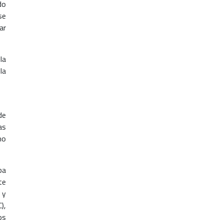
do
se
ar
la
la
de
as
mo
ba
te
 y
),
os