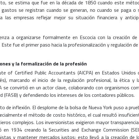
cto, se estima que fue en la década de 1850 cuando este méto
 gastos se registran cuando se generan, no cuando se paga o 
a las empresas reflejar mejor su situación financiera y anticip
enza a organizarse formalmente en Escocia con la creación de 
ste fue el primer paso hacia la profesionalización y regulación de 
ones y la formalización de la profesión
ute of Certified Public Accountants (AICPA) en Estados Unidos 
s), marcando el inicio de la regulación profesional, la ética y l
PA se convirtió en un actor clave, colaborando con organismos co
d (FASB) y defendiendo los intereses de los contadores públicos.
o de inflexión. El desplome de la bolsa de Nueva York puso a prue
cialmente el método de costo histórico, el cual resultó insuficien
cieros complejos. Los inversionistas exigieron mayor transparencia
ó en 1934 creando la Securities and Exchange Commission (SEC
nistas y mantener mercados justos; esto llevó a la creación de l