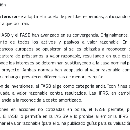
ión.
terioro:
se adopta el modelo de pérdidas esperadas, anticipando 
 a que ocurran.
 IASB y el FASB han avanzado en su convergencia. Originalmente, 
ento de todos los activos y pasivos a valor razonable. En 
 bancos europeos se opusieron si se les obligaba a reconocer l
 cartera de préstamos a valor razonable, resultando en que est
nde los intereses se determinan sustituyendo a la tasa nominal p
el proyecto. Ambas normas han adoptado al valor razonable co
 embargo, prevalecen diferencias de menor jerarquía:
ión de inversiones, el FASB elige como categoría ancla “con fines 
luada a valor razonable contra resultados. Las IFRS, en cambi
ancla a la reconocida a costo amortizado.
iones en acciones no cotizadas en bolsa, el FASB permite, p
. El IASB lo permitía en la IAS 39 y lo prohíbe al emitir la IFRS 
ar el valor razonable (para ello, ha publicado guías para su valuación