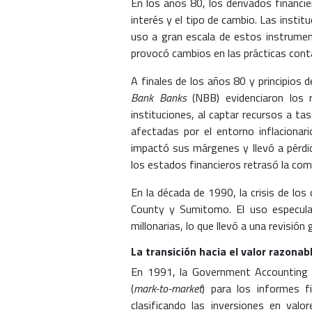
En los años 80, los derivados financi
interés y el tipo de cambio. Las insti
uso a gran escala de estos instrument
provocó cambios en las prácticas cont
A finales de los años 80 y principios 
Bank Banks
(NBB) evidenciaron los r
instituciones, al captar recursos a ta
afectadas por el entorno inflacionar
impactó sus márgenes y llevó a pérdid
los estados financieros retrasó la comp
En la década de 1990, la crisis de lo
County y Sumitomo. El uso especulati
millonarias, lo que llevó a una revisión
La transición hacia el valor razona
En 1991, la Government Accounting O
(
mark-to-market
) para los informes f
clasificando las inversiones en valo