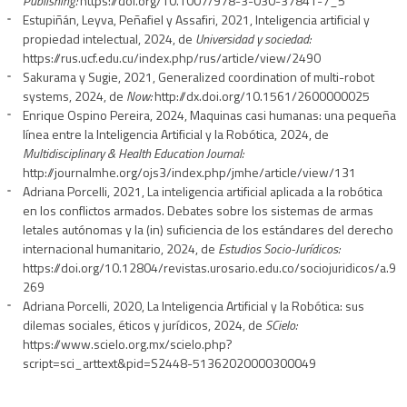
Publishing:
https://doi.org/10.1007/978-3-030-37841-7_5
Estupiñán, Leyva, Peñafiel y Assafiri, 2021, Inteligencia artificial y
propiedad intelectual, 2024, de
Universidad y sociedad:
https://rus.ucf.edu.cu/index.php/rus/article/view/2490
Sakurama y Sugie, 2021, Generalized coordination of multi-robot
systems, 2024, de
Now:
http://dx.doi.org/10.1561/2600000025
Enrique Ospino Pereira, 2024, Maquinas casi humanas: una pequeña
línea entre la Inteligencia Artificial y la Robótica, 2024, de
Multidisciplinary & Health Education Journal:
http://journalmhe.org/ojs3/index.php/jmhe/article/view/131
Adriana Porcelli, 2021, La inteligencia artificial aplicada a la robótica
en los conflictos armados. Debates sobre los sistemas de armas
letales autónomas y la (in) suficiencia de los estándares del derecho
internacional humanitario, 2024, de
Estudios Socio-Jurídicos:
https://doi.org/10.12804/revistas.urosario.edu.co/sociojuridicos/a.9
269
Adriana Porcelli, 2020, La Inteligencia Artificial y la Robótica: sus
dilemas sociales, éticos y jurídicos, 2024, de
SCielo:
https://www.scielo.org.mx/scielo.php?
script=sci_arttext&pid=S2448-51362020000300049