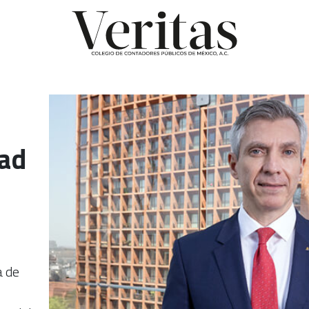
dad
a de