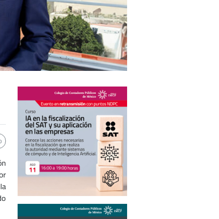
ón
or
la
do