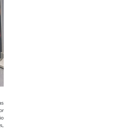
as
or
io
s,