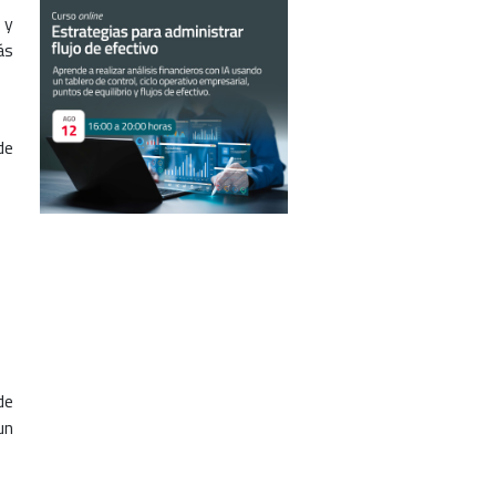
 y
ás
de
de
un