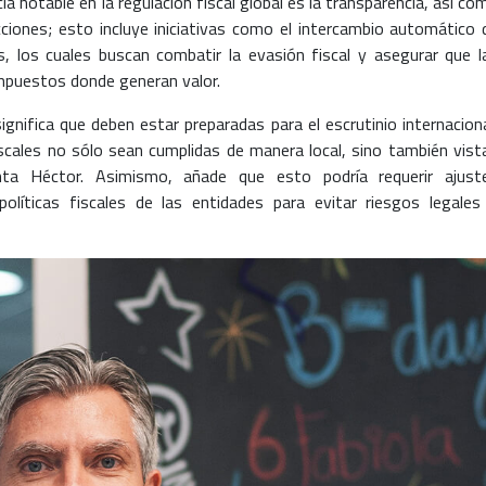
ia notable en la regulación fiscal global es la transparencia, así co
icciones; esto incluye iniciativas como el intercambio automático 
s, los cuales buscan combatir la evasión fiscal y asegurar que l
mpuestos donde generan valor.
gnifica que deben estar preparadas para el escrutinio internaciona
scales no sólo sean cumplidas de manera local, sino también vist
unta Héctor. Asimismo, añade que esto podría requerir ajust
políticas fiscales de las entidades para evitar riesgos legales