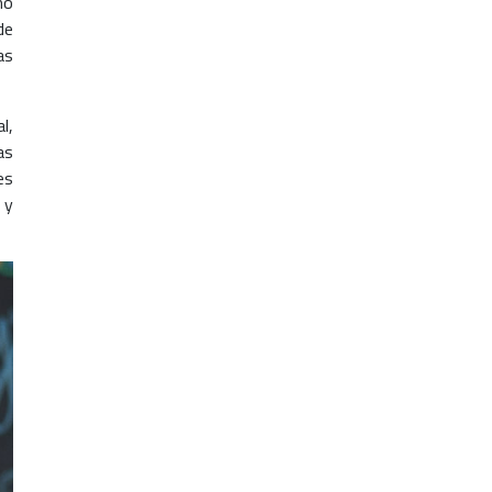
mo
de
as
l,
as
es
 y