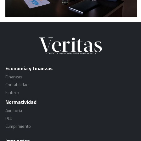
Economía y finanzas
Finanzas
Contabilidad
Fintech
Normatividad
Auditoría
PLD
Cumplimiento
Impuestos