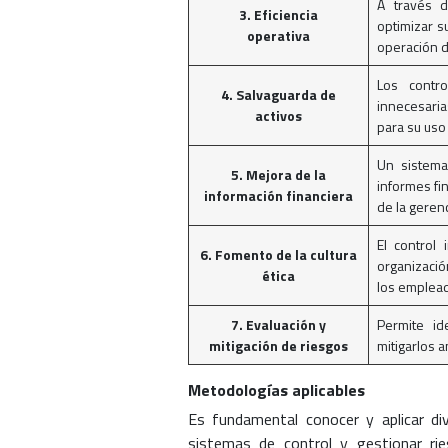
A través 
3. Eficiencia
optimizar s
operativa
operación di
Los contr
4. Salvaguarda de
innecesaria
activos
para su uso
Un sistema 
5. Mejora de la
informes fi
información financiera
de la gerenc
El control
6. Fomento de la cultura
organizació
ética
los emplea
7. Evaluación y
Permite id
mitigación de riesgos
mitigarlos 
Metodologías aplicables
Es fundamental conocer y aplicar di
sistemas de control y gestionar ri