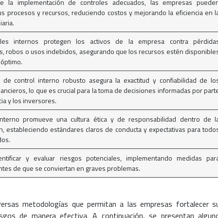
de la implementación de controles adecuados, las empresas puede
us procesos y recursos, reduciendo costos y mejorando la eficiencia en l
aria.
oles internos protegen los activos de la empresa contra pérdida
s, robos o usos indebidos, asegurando que los recursos estén disponible
 óptimo.
de control interno robusto asegura la exactitud y confiabilidad de lo
nancieros, lo que es crucial para la toma de decisiones informadas por part
ia y los inversores.
 interno promueve una cultura ética y de responsabilidad dentro de l
n, estableciendo estándares claros de conducta y expectativas para todo
dos.
entificar y evaluar riesgos potenciales, implementando medidas par
antes de que se conviertan en graves problemas.
versas metodologías que permitan a las empresas fortalecer s
esgos de manera efectiva. A continuación, se presentan algun