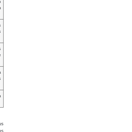
n
a
s
s
s
e
a
s
a
us
os