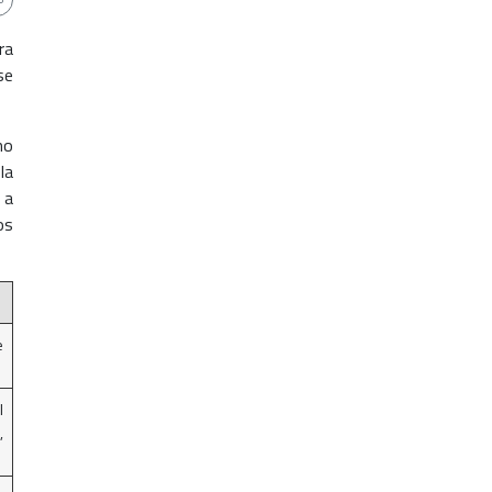
ra
se
mo
la
 a
os
e
l
,