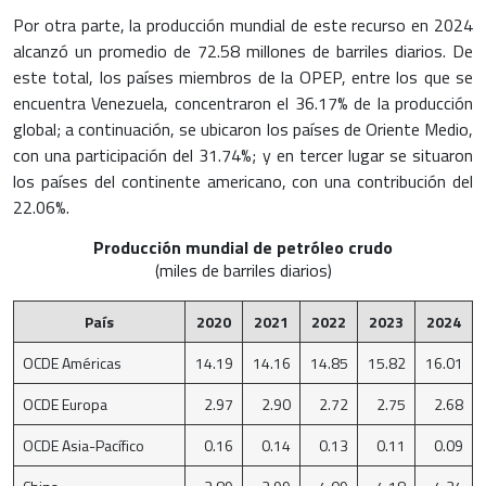
Por otra parte, la producción mundial de este recurso en 2024
alcanzó un promedio de 72.58 millones de barriles diarios. De
este total, los países miembros de la OPEP, entre los que se
encuentra Venezuela, concentraron el 36.17% de la producción
global; a continuación, se ubicaron los países de Oriente Medio,
con una participación del 31.74%; y en tercer lugar se situaron
los países del continente americano, con una contribución del
22.06%.
Producción mundial de petróleo crudo
(miles de barriles diarios)
País
2020
2021
2022
2023
2024
OCDE Américas
14.19
14.16
14.85
15.82
16.01
OCDE Europa
2.97
2.90
2.72
2.75
2.68
OCDE Asia-Pacífico
0.16
0.14
0.13
0.11
0.09