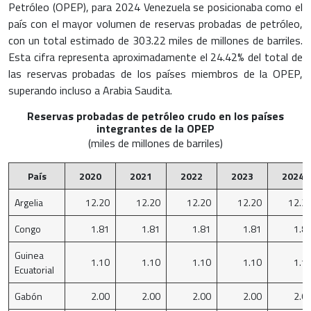
Petróleo (OPEP), para 2024 Venezuela se posicionaba como el
país con el mayor volumen de reservas probadas de petróleo,
con un total estimado de 303.22 miles de millones de barriles.
Esta cifra representa aproximadamente el 24.42% del total de
las reservas probadas de los países miembros de la OPEP,
superando incluso a Arabia Saudita.
Reservas probadas de petróleo crudo en los países
integrantes de la OPEP
(miles de millones de barriles)
País
2020
2021
2022
2023
2024
Argelia
12.20
12.20
12.20
12.20
12.2
Congo
1.81
1.81
1.81
1.81
1.8
Guinea
1.10
1.10
1.10
1.10
1.1
Ecuatorial
Gabón
2.00
2.00
2.00
2.00
2.0