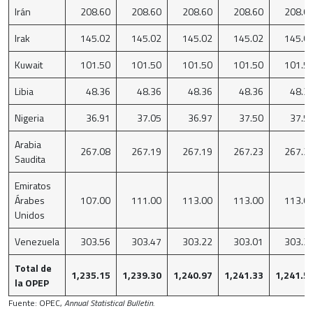
Irán
208.60
208.60
208.60
208.60
208.6
Irak
145.02
145.02
145.02
145.02
145.0
Kuwait
101.50
101.50
101.50
101.50
101.5
Libia
48.36
48.36
48.36
48.36
48.3
Nigeria
36.91
37.05
36.97
37.50
37.5
Arabia
267.08
267.19
267.19
267.23
267.2
Saudita
Emiratos
Árabes
107.00
111.00
113.00
113.00
113.0
Unidos
Venezuela
303.56
303.47
303.22
303.01
303.2
Total de
1,235.15
1,239.30
1,240.97
1,241.33
1,241.5
la OPEP
Fuente: OPEC,
Annual Statistical Bulletin.