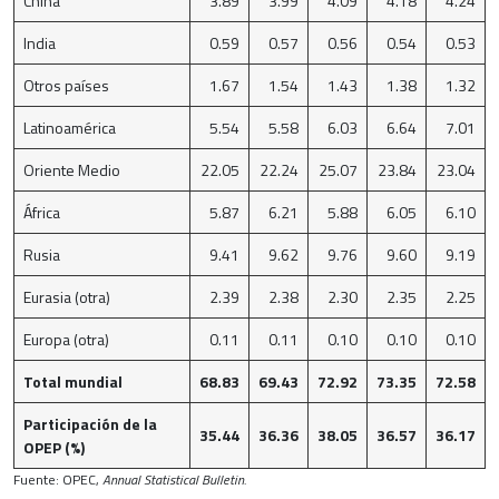
China
3.89
3.99
4.09
4.18
4.24
India
0.59
0.57
0.56
0.54
0.53
Otros países
1.67
1.54
1.43
1.38
1.32
Latinoamérica
5.54
5.58
6.03
6.64
7.01
Oriente Medio
22.05
22.24
25.07
23.84
23.04
África
5.87
6.21
5.88
6.05
6.10
Rusia
9.41
9.62
9.76
9.60
9.19
Eurasia (otra)
2.39
2.38
2.30
2.35
2.25
Europa (otra)
0.11
0.11
0.10
0.10
0.10
Total mundial
68.83
69.43
72.92
73.35
72.58
Participación de la
35.44
36.36
38.05
36.57
36.17
OPEP (%)
Fuente: OPEC,
Annual Statistical Bulletin.