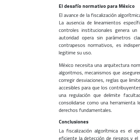
El desafío normativo para México
El avance de la fiscalización algorítmi
La ausencia de lineamientos específ
controles institucionales genera un
autoridad opera sin parámetros cla
contrapesos normativos, es indispen
legitime su uso.
México necesita una arquitectura norm
algoritmos, mecanismos que aseguren 
corregir desviaciones, reglas que limi
accesibles para que los contribuyente
una regulación que delimite facultad
consolidarse como una herramienta leg
derechos fundamentales.
Conclusiones
La fiscalización algorítmica es el e
eficiente la detección de riesgos y el 