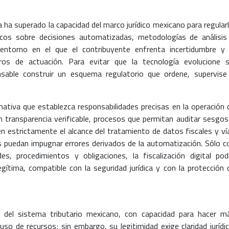
ca ha superado la capacidad del marco jurídico mexicano para regularl
icos sobre decisiones automatizadas, metodologías de análisis
 entorno en el que el contribuyente enfrenta incertidumbre y 
ros de actuación. Para evitar que la tecnología evolucione s
sable construir un esquema regulatorio que ordene, supervise
ativa que establezca responsabilidades precisas en la operación 
transparencia verificable, procesos que permitan auditar sesgos
ten estrictamente el alcance del tratamiento de datos fiscales y ví
s puedan impugnar errores derivados de la automatización. Sólo c
es, procedimientos y obligaciones, la fiscalización digital pod
ítima, compatible con la seguridad jurídica y con la protección 
je del sistema tributario mexicano, con capacidad para hacer m
uso de recursos; sin embargo, su legitimidad exige claridad jurídic