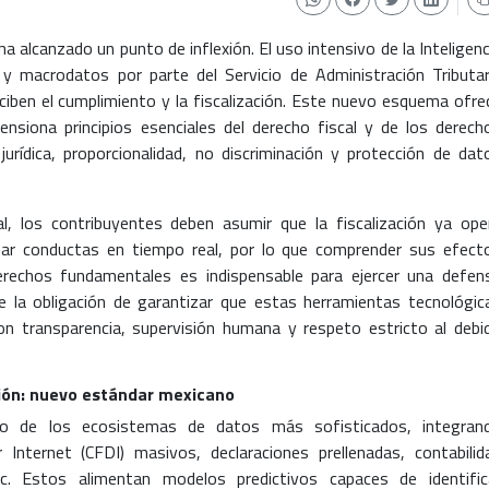
a alcanzado un punto de inflexión. El uso intensivo de la Inteligenc
da y macrodatos por parte del Servicio de Administración Tributar
ciben el cumplimiento y la fiscalización. Este nuevo esquema ofre
tensiona principios esenciales del derecho fiscal y de los derech
urídica, proporcionalidad, no discriminación y protección de dat
l, los contribuyentes deben asumir que la fiscalización ya ope
ar conductas en tiempo real, por lo que comprender sus efect
derechos fundamentales es indispensable para ejercer una defen
ne la obligación de garantizar que estas herramientas tecnológic
con transparencia, supervisión humana y respeto estricto al debi
ción: nuevo estándar mexicano
o de los ecosistemas de datos más sofisticados, integran
Internet (CFDI) masivos, declaraciones prellenadas, contabilid
etc. Estos alimentan modelos predictivos capaces de identific