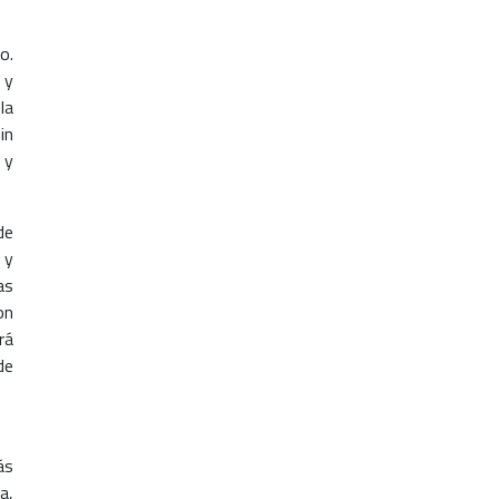
o.
 y
la
in
 y
de
 y
as
on
rá
de
ás
a,