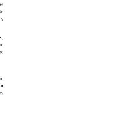
as
de
 y
s,
in
ad
in
ar
as