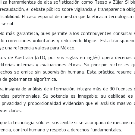
iliza herramientas de alta sofisticación como Tseso y Zújar. Si bi
ecaudación, el debate público sobre vigilancia y transparencia obli
icabilidad. El caso español demuestra que la eficacia tecnológica 
 social.
lo más garantista, pues permite a los contribuyentes consultar 
do correcciones voluntarias y reduciendo litigios. Esta transparenc
ye una referencia valiosa para México.
os de Australia (ATO, por sus siglas en inglés) opera decenas 
orías internas y evaluaciones éticas. Su principio rector es q
rechos se emite sin supervisión humana. Esta práctica resume 
e de gobernanza algorítmica.
 insignia de análisis de información, integra más de 30 fuentes 
cias patrimoniales. Su potencia es innegable; su debilidad es 
privacidad y proporcionalidad evidencian que el análisis masivo 
vos claros.
 que la tecnología sólo es sostenible si se acompaña de mecanism
arencia, control humano y respeto a derechos fundamentales.