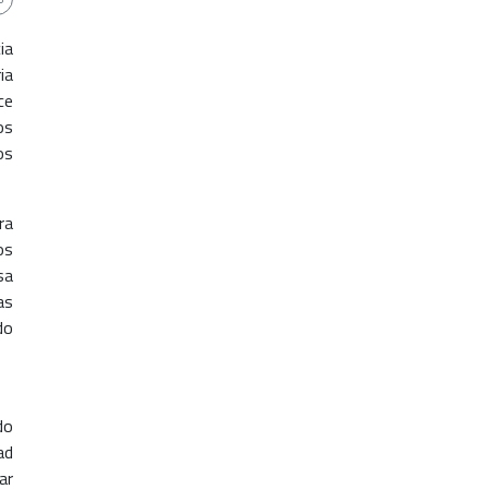
ia
ia
ce
os
os
ra
os
sa
as
do
do
ad
ar