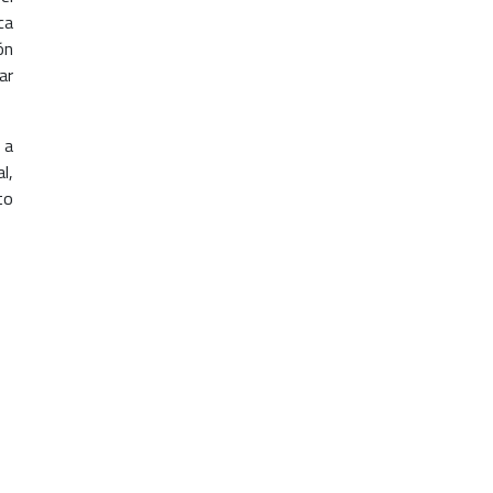
ca
ón
ar
 a
l,
to