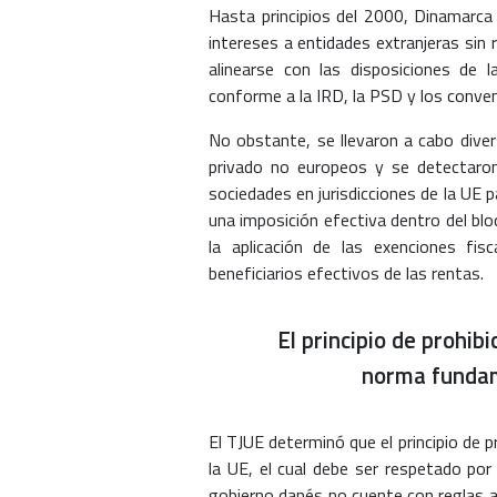
Hasta principios del 2000, Dinamarca 
intereses a entidades extranjeras sin
alinearse con las disposiciones de l
conforme a la IRD, la PSD y los conven
No obstante, se llevaron a cabo diver
privado no europeos y se detectaro
sociedades en jurisdicciones de la UE p
una imposición efectiva dentro del blo
la aplicación de las exenciones fis
beneficiarios efectivos de las rentas.
El principio de prohib
norma fundame
El TJUE determinó que el principio de p
la UE, el cual debe ser respetado po
gobierno danés no cuente con reglas a