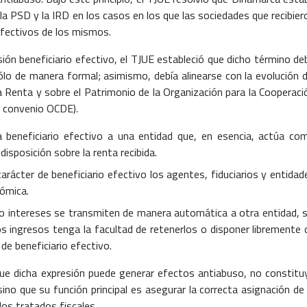
la PSD y la IRD en los casos en los que las sociedades que recibier
efectivos de los mismos.
ión beneficiario efectivo, el TJUE estableció que dicho término de
o de manera formal; asimismo, debía alinearse con la evolución d
a Renta y sobre el Patrimonio de la Organización para la Cooperaci
e convenio OCDE).
a beneficiario efectivo a una entidad que, en esencia, actúa co
disposición sobre la renta recibida.
arácter de beneficiario efectivo los agentes, fiduciarios y entidad
ómica.
os o intereses se transmiten de manera automática a otra entidad, s
os ingresos tenga la facultad de retenerlos o disponer libremente 
 de beneficiario efectivo.
ue dicha expresión puede generar efectos antiabuso, no constitu
no que su función principal es asegurar la correcta asignación de 
los tratados fiscales.