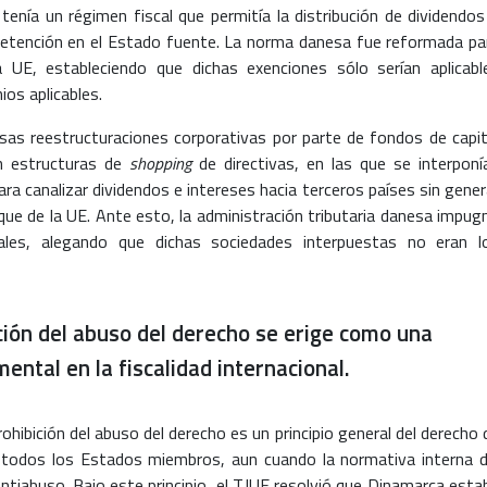
tenía un régimen fiscal que permitía la distribución de dividendos
 retención en el Estado fuente. La norma danesa fue reformada pa
a UE, estableciendo que dichas exenciones sólo serían aplicabl
ios aplicables.
sas reestructuraciones corporativas por parte de fondos de capit
n estructuras de
shopping
de directivas, en las que se interponí
ara canalizar dividendos e intereses hacia terceros países sin gener
que de la UE. Ante esto, la administración tributaria danesa impug
cales, alegando que dichas sociedades interpuestas no eran l
ición del abuso del derecho se erige como una
ntal en la fiscalidad internacional.
rohibición del abuso del derecho es un principio general del derecho 
r todos los Estados miembros, aun cuando la normativa interna d
ntiabuso. Bajo este principio, el TJUE resolvió que Dinamarca esta