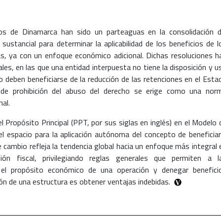
os de Dinamarca han sido un parteaguas en la consolidación d
 sustancial para determinar la aplicabilidad de los beneficios de l
as, ya con un enfoque económico adicional. Dichas resoluciones h
ales, en las que una entidad interpuesta no tiene la disposición y u
o deben beneficiarse de la reducción de las retenciones en el Esta
o de prohibición del abuso del derecho se erige como una nor
nal.
l Propósito Principal (PPT, por sus siglas en inglés) en el Modelo 
 espacio para la aplicación autónoma del concepto de beneficiar
cambio refleja la tendencia global hacia un enfoque más integral 
ión fiscal, privilegiando reglas generales que permiten a l
ar el propósito económico de una operación y denegar benefici
ión de una estructura es obtener ventajas indebidas.