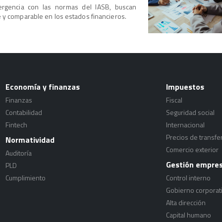
ergencia con las normas del IASB, buscan
 y comparable en los estados financieros.
Economía y finanzas
Impuestos
Finanzas
Fiscal
Contabilidad
Seguridad social
Fintech
Internacional
Precios de transfe
Normatividad
Comercio exterior
Auditoría
Gestión empres
PLD
Cumplimiento
Control interno
Gobierno corporat
Alta dirección
Capital humano