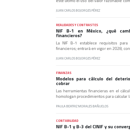
este último el uso del valor razonable co
JUAN CARLOS BOJORGES PÉREZ
REALIDADES Y CONTRASTES
NIF B-1 en México, ¿qué camb
financieros?
La NIF B-1 establece requisitos para 
financieros; entrará en vigor en 2028, con
JUAN CARLOS BOJORGES PÉREZ
FINANZAS
Modelos para cálculo del deteri
cobrar
Las herramientas financieras en el cálcu
homologan procedimientos para calcular l
PAULA BEATRIZ MORALES BAÑUELOS
CONTABILIDAD
NIF B-1 y B-3 del CINIF y su conver