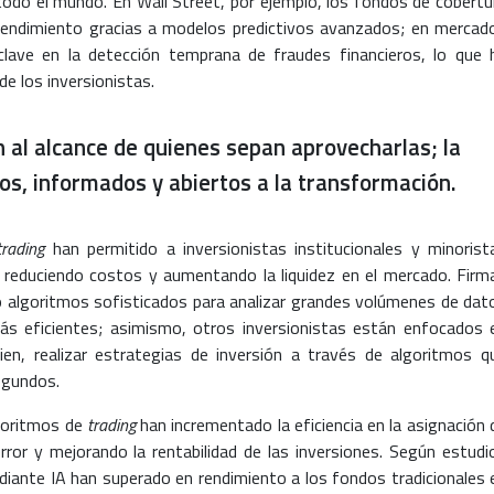
todo el mundo. En Wall Street, por ejemplo, los fondos de cobertu
rendimiento gracias a modelos predictivos avanzados; en mercad
clave en la detección temprana de fraudes financieros, lo que 
de los inversionistas.
 al alcance de quienes sepan aprovecharlas; la
os, informados y abiertos a la transformación.
trading
han permitido a inversionistas institucionales y minorist
, reduciendo costos y aumentando la liquidez en el mercado. Firm
o algoritmos sofisticados para analizar grandes volúmenes de dat
ás eficientes; asimismo, otros inversionistas están enfocados 
ien, realizar estrategias de inversión a través de algoritmos q
egundos.
goritmos de
trading
han incrementado la eficiencia en la asignación 
rror y mejorando la rentabilidad de las inversiones. Según estudi
iante IA han superado en rendimiento a los fondos tradicionales 