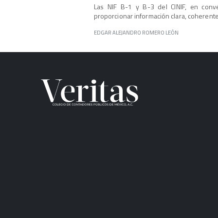
Las NIF B-1 y B-3 del CINIF, en conv
proporcionar información clara, coherente
EDGAR ALEJANDRO ROMERO LEÓN