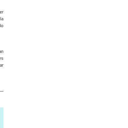
er
la
lo
an
es
ar