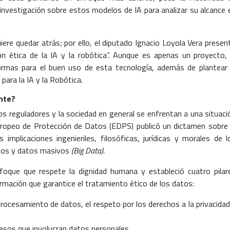
nvestigación sobre estos modelos de IA para analizar su alcance 
re quedar atrás; por ello, el diputado Ignacio Loyola Vera presen
ción ética de la IA y la robótica”. Aunque es apenas un proyecto, 
normas para el buen uso de esta tecnología, además de plantear 
para la IA y la Robótica.
nte?
los reguladores y la sociedad en general se enfrentan a una situaci
ropeo de Protección de Datos (EDPS) publicó un dictamen sobre 
 implicaciones ingenieriles, filosóficas, jurídicas y morales de l
atos y datos masivos
(Big Data).
foque que respete la dignidad humana y estableció cuatro pilar
rmación que garantice el tratamiento ético de los datos:
procesamiento de datos, el respeto por los derechos a la privacidad
cesos que involucran datos personales.