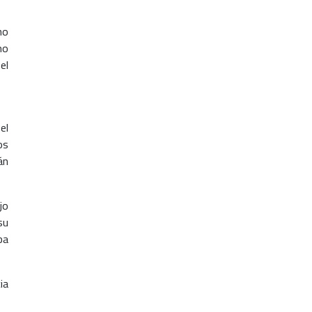
ho
mo
el
el
os
án
jo
su
ba
ia