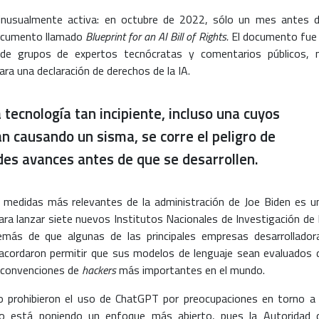
 inusualmente activa: en octubre de 2022, sólo un mes antes d
documento llamado
Blueprint for an AI Bill of Rights.
El documento fue 
de grupos de expertos tecnócratas y comentarios públicos, 
ra una declaración de derechos de la IA.
 tecnología tan incipiente, incluso una cuyos
 causando un sisma, se corre el peligro de
des avances antes de que se desarrollen.
 medidas más relevantes de la administración de Joe Biden es u
ara lanzar siete nuevos Institutos Nacionales de Investigación de 
demás de que algunas de las principales empresas desarrollador
 acordaron permitir que sus modelos de lenguaje sean evaluados 
s convenciones de
hackers
más importantes en el mundo.
o prohibieron el uso de ChatGPT por preocupaciones en torno a 
ido está poniendo un enfoque más abierto, pues la Autoridad 