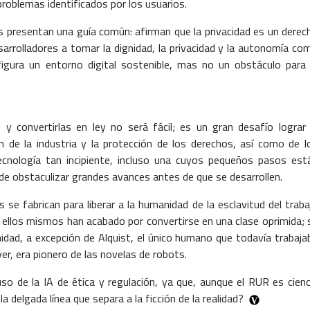
 problemas identificados por los usuarios.
presentan una guía común: afirman que la privacidad es un derec
rrolladores a tomar la dignidad, la privacidad y la autonomía co
igura un entorno digital sostenible, mas no un obstáculo para 
 y convertirlas en ley no será fácil; es un gran desafío lograr 
ón de la industria y la protección de los derechos, así como de l
ecnología tan incipiente, incluso una cuyos pequeños pasos est
 de obstaculizar grandes avances antes de que se desarrollen.
 se fabrican para liberar a la humanidad de la esclavitud del traba
ellos mismos han acabado por convertirse en una clase oprimida; 
nidad, a excepción de Alquist, el único humano que todavía trabaja
er, era pionero de las novelas de robots.
o de la IA de ética y regulación, ya que, aunque el RUR es cienc
a delgada línea que separa a la ficción de la realidad?