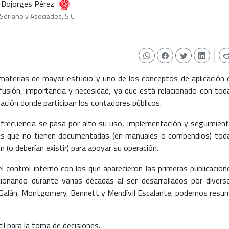
os Bojorges Pérez
Soriano y Asociados, S.C.
s materias de mayor estudio y uno de los conceptos de aplicación 
fusión, importancia y necesidad, ya que está relacionado con tod
uación donde participan los contadores públicos.
 frecuencia se pasa por alto su uso, implementación y seguimient
es que no tienen documentadas (en manuales o compendios) tod
n (o deberían existir) para apoyar su operación.
el control interno con los que aparecieron las primeras publicacion
ionando durante varias décadas al ser desarrollados por divers
alán, Montgomery, Bennett y Mendívil Escalante, podemos resum
il para la toma de decisiones.