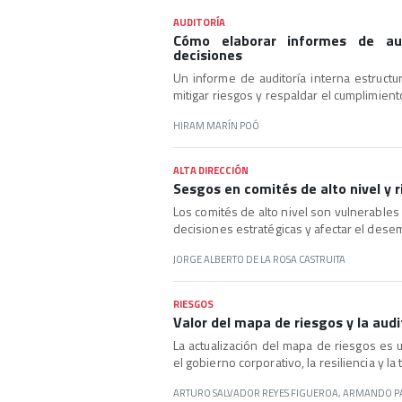
AUDITORÍA
Cómo elaborar informes de au
decisiones
Un informe de auditoría interna estruct
mitigar riesgos y respaldar el cumplimient
HIRAM MARÍN POÓ
ALTA DIRECCIÓN
Sesgos en comités de alto nivel y 
Los comités de alto nivel son vulnerable
decisiones estratégicas y afectar el dese
JORGE ALBERTO DE LA ROSA CASTRUITA
RIESGOS
Valor del mapa de riesgos y la aud
La actualización del mapa de riesgos es 
el gobierno corporativo, la resiliencia y l
ARTURO SALVADOR REYES FIGUEROA, ARMANDO PA