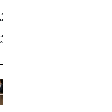
ro
ia
ca
e,