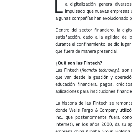
L
a digitalización genera divers
impulsado que nuevas empresas sur
algunas compañías han evolucionado p
Dentro del sector financiero, la digi
satisfacción, dado a la agilidad de l
durante el confinamiento, se dio lugar 
que fuera de manera presencial.
¿Qué son las Fintech?
Las Fintech (
financial technology
), son
que van desde la gestión y operación
educación financiera, pagos, crédit
aplicaciones para instituciones financie
La historia de las Fintech se remont
donde Wells Fargo & Company utilizó e
Inc., que posteriormente fuera con
Internet); en los años 2000, da su ap
empresa china Alibaba Group Holding