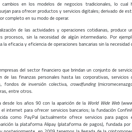
os cambios en los modelos de negocios tradicionales, lo cual 
jan para ofrecer productos y servicios digitales; derivado de est
or completo en su modo de operar.
talización de las actividades y operaciones cotidianas, produce u
os procesos, sin la necesidad de algún intermediario. Por ejempl
a la eficacia y eficiencia de operaciones bancarias sin la necesidad 
 empresas del sector financiero que brindan un conjunto de servici
 de las finanzas personales hasta las corporativas, servicios 
os, fondos de inversión colectiva,
crowdfunding
(micromecenazgo
ras, entre otros.
a desde los años 90 con la aparición de la
World Wide Web
(www
l internet para ofrecer servicios bancarios; la fundación Confini
ocida como PayPal (actualmente ofrece servicios para pagos 
arición la plataforma Alipay (plataforma de pagos), fundada por 
 y posteriormente, en 2009 tenemos la llegada de la criptomone