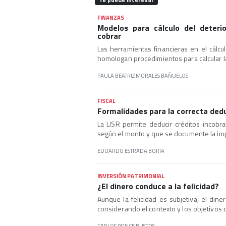
FINANZAS
Modelos para cálculo del deteri
cobrar
Las herramientas financieras en el cálcu
homologan procedimientos para calcular l
PAULA BEATRIZ MORALES BAÑUELOS
FISCAL
Formalidades para la correcta ded
La LISR permite deducir créditos incob
según el monto y que se documente la imp
EDUARDO ESTRADA BORJA
INVERSIÓN PATRIMONIAL
¿El dinero conduce a la felicidad?
Aunque la felicidad es subjetiva, el din
considerando el contexto y los objetivos 
CARLOS PONCE BUSTOS