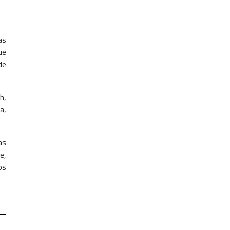
as
ue
de
h,
a,
as
e,
os