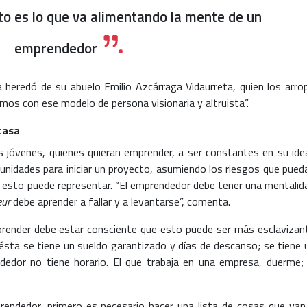
sto es lo que va alimentando la mente de un
emprendedor
 heredó de su abuelo Emilio Azcárraga Vidaurreta, quien los arro
cimos con ese modelo de persona visionaria y altruista”.
acasa
 jóvenes, quienes quieran emprender, a ser constantes en su idea
tunidades para iniciar un proyecto, asumiendo los riesgos que pued
e esto puede representar. “El emprendedor debe tener una mentalid
eur
debe aprender a fallar y a levantarse”, comenta.
prender debe estar consciente que esto puede ser más esclavizan
ésta se tiene un sueldo garantizado y días de descanso; se tiene 
ndedor no tiene horario. El que trabaja en una empresa, duerme; 
rendedor, primero es necesario hacer una lista de cosas que van