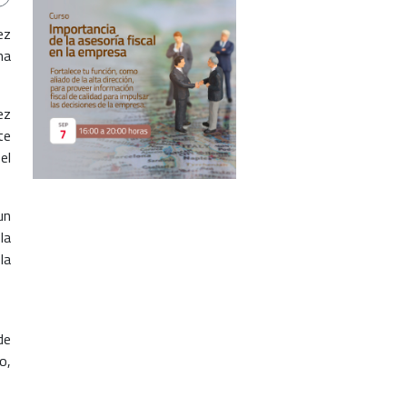
ez
na
ez
te
el
un
la
la
de
o,