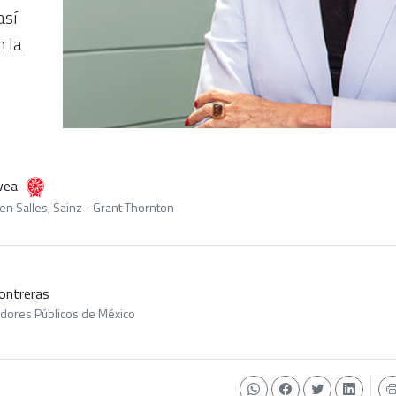
así
n la
vea
en Salles, Sainz - Grant Thornton
Contreras
adores Públicos de México