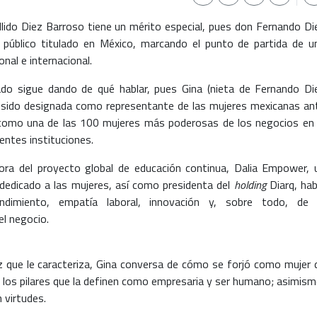
ellido Diez Barroso tiene un mérito especial, pues don Fernando Di
 público titulado en México, marcando el punto de partida de u
nal e internacional.
ado sigue dando de qué hablar, pues Gina (nieta de Fernando Di
a sido designada como representante de las mujeres mexicanas an
 como una de las 100 mujeres más poderosas de los negocios en 
entes instituciones.
ora del proyecto global de educación continua, Dalia Empower, 
edicado a las mujeres, así como presidenta del
holding
Diarq, hab
endimiento, empatía laboral, innovación y, sobre todo, de 
el negocio.
ez que le caracteriza, Gina conversa de cómo se forjó como mujer 
n los pilares que la definen como empresaria y ser humano; asimism
 virtudes.