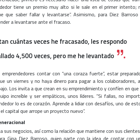
dedor tiene un premio muy alto si le sale en el primer intento; 
ne que saber fallar y levantarse”. Asimismo, para Diez Barroso 
ender a levantarse ante el fracaso.
an cuántas veces he fracasado, les respondo
allado 4,500 veces, pero me he levantado
s emprendedores contar con “una coraza fuerte”, estar preparad
egue un viernes y no haya dinero para pagar a los colaboradores, a
bajo. Los invita a que crean en su emprendimiento y confíen en que 
ipo increíble y ser empáticos, unos líderes. “Si fallas, no import
ndedor lo es de corazón. Aprende a lidiar con desafíos, uno de est
 el capital que arrope un proyecto nuevo”.
eneracional
 sus negocios, así como la relación que mantiene con sus clientes
ra Gina Diez Barroso, quien parte con la idea de contar con u