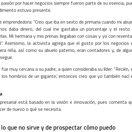
a pasión por hacer negocios siempre fueron parte de su esencia, pu
dimiento estuvo presente.
 emprendedora: “Creo que iba en sexto de primaria cuando mi abue
os daba dinero, del cual me gastaba un porcentaje y el resto 
las. Mi hermana y mis primas llegaban con cosas y yo con reventa
l”. Asimismo, la activista agrega que el gusto por los negocios 
 era niña, así como su abuelo paterno, eran contadores y, de algu
seguir.
fue muy cercana a su padre, a quien consideraba su líder: “Recién, 
 en los hombros de un gigante’, entonces creo que yo también nací 
a
mpresarial está basado en la visión e innovación, pues comenta q
cer de nuevo o qué se necesita.
 lo que no sirve y de prospectar cómo puedo