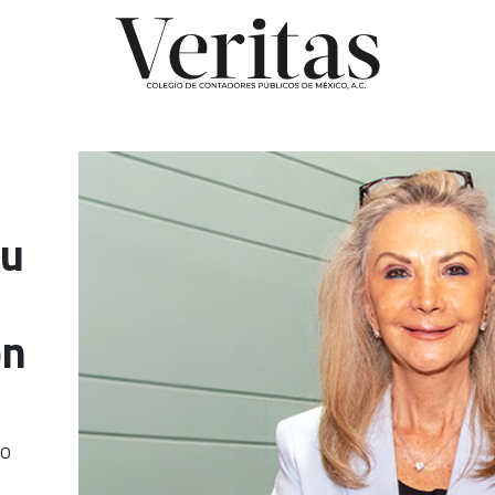
tu
ón
so