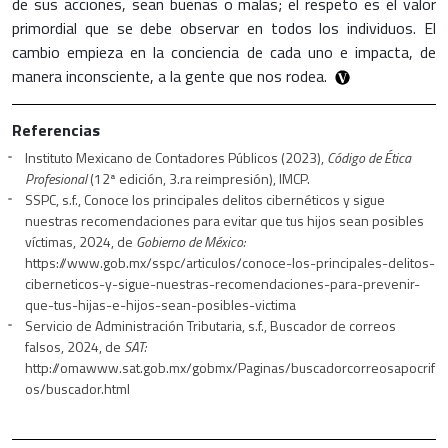
de sus acciones, sean buenas o malas; el respeto es el valor
primordial que se debe observar en todos los individuos. El
cambio empieza en la conciencia de cada uno e impacta, de
manera inconsciente, a la gente que nos rodea.
Referencias
Instituto Mexicano de Contadores Públicos (2023),
Código de Ética
Profesional
(12ª edición, 3.ra reimpresión), IMCP.
SSPC, s.f., Conoce los principales delitos cibernéticos y sigue
nuestras recomendaciones para evitar que tus hijos sean posibles
víctimas, 2024, de
Gobierno de México:
https://www.gob.mx/sspc/articulos/conoce-los-principales-delitos-
ciberneticos-y-sigue-nuestras-recomendaciones-para-prevenir-
que-tus-hijas-e-hijos-sean-posibles-victima
Servicio de Administración Tributaria, s.f., Buscador de correos
falsos, 2024, de
SAT:
http://omawww.sat.gob.mx/gobmx/Paginas/buscadorcorreosapocrif
os/buscador.html