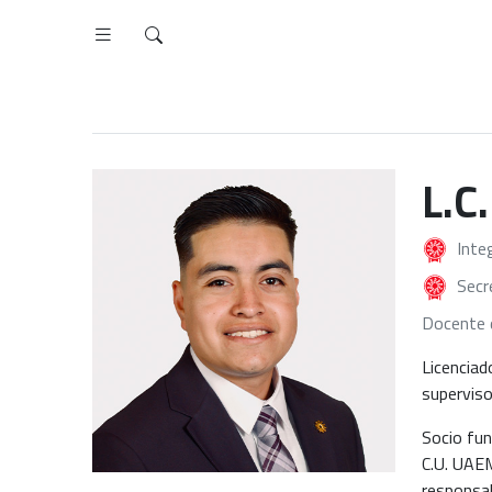
L.C
Inte
Secr
Docente 
Licenciad
superviso
Socio fun
C.U. UAEM
responsab