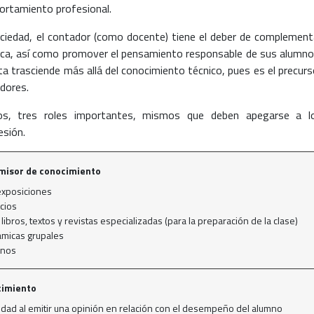
portamiento profesional.
ociedad, el contador (como docente) tiene el deber de complement
tica, así como promover el pensamiento responsable de sus alumno
ta trasciende más allá del conocimiento técnico, pues es el precurs
dores.
os, tres roles importantes, mismos que deben apegarse a l
esión.
smisor de conocimiento
exposiciones
icios
libros, textos y revistas especializadas (para la preparación de la clase)
ámicas grupales
mnos
cimiento
vidad al emitir una opinión en relación con el desempeño del alumno