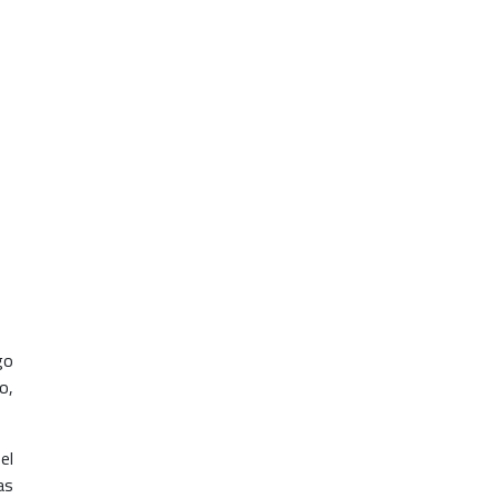
go
o,
el
as