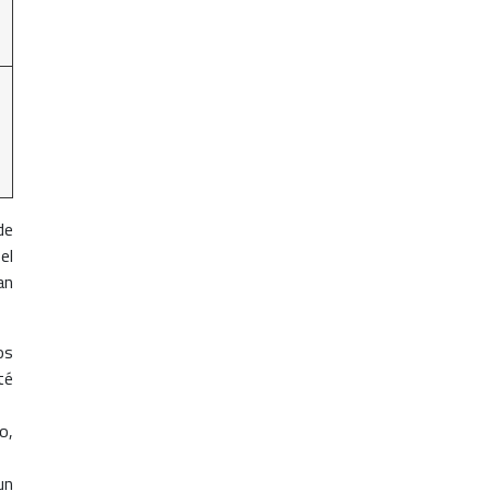
de
el
an
os
té
o,
un