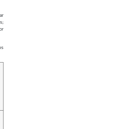
ar
s;
or
os