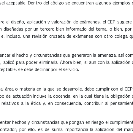
nivel aceptable. Dentro del código se encuentran algunos ejemplos 
e el diseño, aplicación y valoración de exámenes, el CEP sugiere 
ón diseñadas por un tercero bien informado del tema, o bien, por 
a e, incluso, una revisión cruzada de exámenes con otro colega q
entar el hecho y circunstancias que generaron la amenaza, así co
plicó para poder eliminarla. Ahora bien, si aun con la aplicación 
ptable, se debe declinar por el servicio.
al área o materia en la que se desarrolle, debe cumplir con el CEP
 de actuación incluye la docencia, en la cual tiene la obligación 
lativos a la ética y, en consecuencia, contribuir al pensamien
entar hechos y circunstancias que pongan en riesgo el cumplimien
contador; por ello, es de suma importancia la aplicación del mar