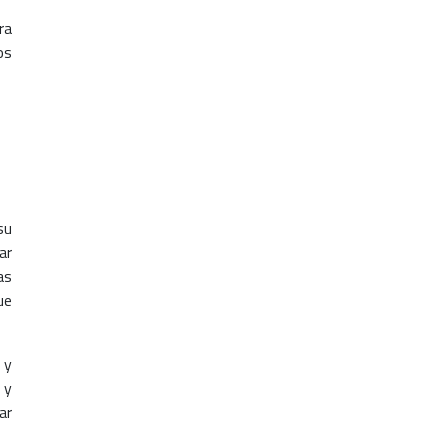
ra
os
su
ar
as
ue
 y
 y
ar