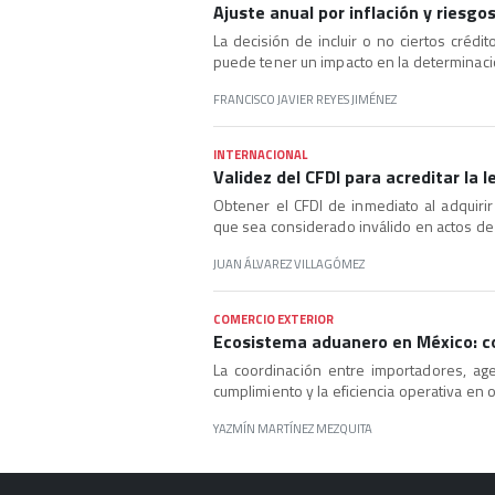
Ajuste anual por inflación y riesgo
La decisión de incluir o no ciertos crédit
puede tener un impacto en la determinació
FRANCISCO JAVIER REYES JIMÉNEZ
INTERNACIONAL
Validez del CFDI para acreditar la 
Obtener el CFDI de inmediato al adquirir
que sea considerado inválido en actos de f
JUAN ÁLVAREZ VILLAGÓMEZ
COMERCIO EXTERIOR
Ecosistema aduanero en México: con
La coordinación entre importadores, ag
cumplimiento y la eficiencia operativa en
YAZMÍN MARTÍNEZ MEZQUITA