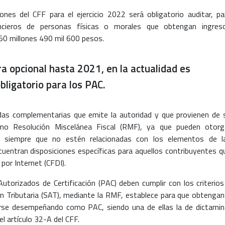
ones del CFF para el ejercicio 2022 será obligatorio auditar, pa
ancieros de personas físicas o morales que obtengan ingres
50 millones 490 mil 600 pesos.
ra opcional hasta 2021, en la actualidad es
bligatorio para los PAC.
das complementarias que emite la autoridad y que provienen de 
omo Resolución Miscelánea Fiscal (RMF), ya que pueden otorg
es, siempre que no estén relacionadas con los elementos de l
ncuentran disposiciones específicas para aquellos contribuyentes q
por Internet (CFDI).
Autorizados de Certificación (PAC) deben cumplir con los criterios
ión Tributaria (SAT), mediante la RMF, establece para que obtengan
irse desempeñando como PAC, siendo una de ellas la de dictamin
l artículo 32-A del CFF.