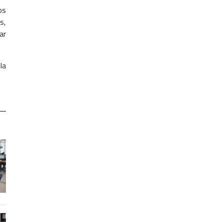
os
s,
ar
la