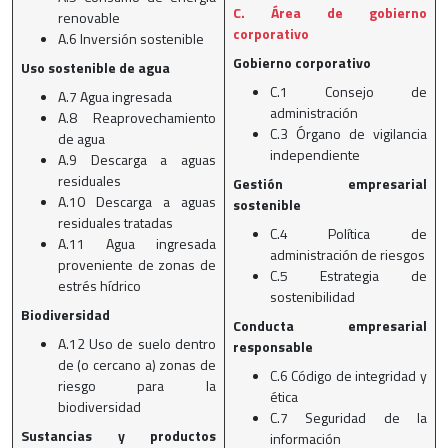
C. Área de gobierno
renovable
corporativo
A.6 Inversión sostenible
Gobierno corporativo
Uso sostenible de agua
C.1 Consejo de
A.7 Agua ingresada
administración
A.8 Reaprovechamiento
C.3 Órgano de vigilancia
de agua
independiente
A.9 Descarga a aguas
residuales
Gestión empresarial
A.10 Descarga a aguas
sostenible
residuales tratadas
C.4 Política de
A.11 Agua ingresada
administración de riesgos
proveniente de zonas de
C.5 Estrategia de
estrés hídrico
sostenibilidad
Biodiversidad
Conducta empresarial
A.12 Uso de suelo dentro
responsable
de (o cercano a) zonas de
C.6 Código de integridad y
riesgo para la
ética
biodiversidad
C.7 Seguridad de la
Sustancias y productos
información