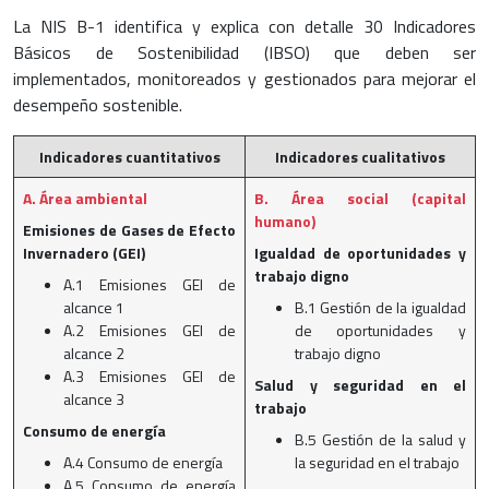
La NIS B-1 identifica y explica con detalle 30 Indicadores
Básicos de Sostenibilidad (IBSO) que deben ser
implementados, monitoreados y gestionados para mejorar el
desempeño sostenible.
Indicadores cuantitativos
Indicadores cualitativos
A. Área ambiental
B. Área social (capital
humano)
Emisiones de Gases de Efecto
Invernadero (GEI)
Igualdad de oportunidades y
trabajo digno
A.1 Emisiones GEI de
alcance 1
B.1 Gestión de la igualdad
A.2 Emisiones GEI de
de oportunidades y
alcance 2
trabajo digno
A.3 Emisiones GEI de
Salud y seguridad en el
alcance 3
trabajo
Consumo de energía
B.5 Gestión de la salud y
A.4 Consumo de energía
la seguridad en el trabajo
A.5 Consumo de energía