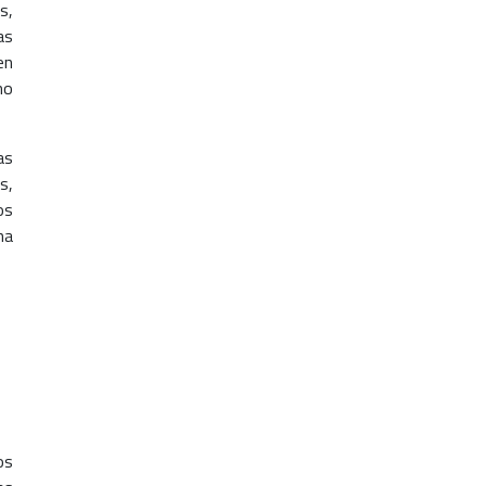
s,
as
en
ho
as
s,
os
na
os