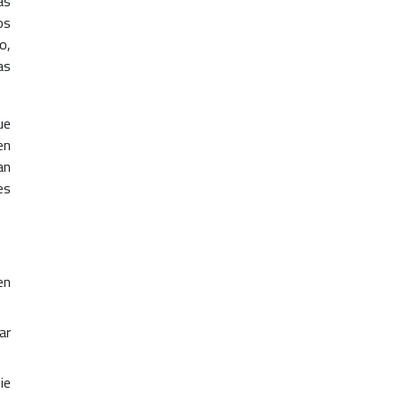
as
os
o,
as
ue
en
an
es
en
ar
ie