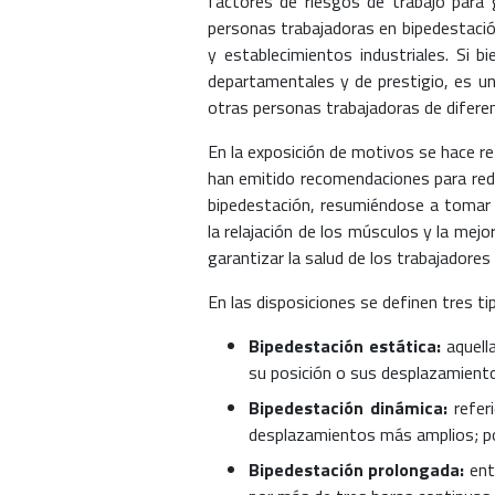
factores de riesgos de trabajo para g
personas trabajadoras en bipedestació
y establecimientos industriales. Si b
departamentales y de prestigio, es un
otras personas trabajadoras de diferen
En la exposición de motivos se hace re
han emitido recomendaciones para redu
bipedestación, resumiéndose a tomar 
la relajación de los músculos y la mejo
garantizar la salud de los trabajadores
En las disposiciones se definen tres t
Bipedestación estática:
aquell
su posición o sus desplazamiento
Bipedestación dinámica:
refer
desplazamientos más amplios; por
Bipedestación prolongada:
ente