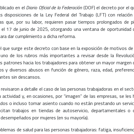
blicado en el
Diario Oficial de la Federación
(DOF) el decreto por el q
s disposiciones de la Ley Federal del Trabajo (LFT) con relación 
s que, por su labor, requieren pasar tiempos prolongados de pi
r el 17 de junio de 2025, otorgando una ventana de oportunidad 
ara dar cumplimiento a dicha reforma.
el que surge este decreto con base en la exposición de motivos de 
o uno de los rubros más importantes a revisar desde la Revoluci
os patrones hacia los trabajadores para obtener un mayor margen 
ios y diversos abusos en función de género, raza, edad, preferenc
antes sin descansos.
 revisaron a detalle el caso de las personas trabajadoras en el sect
su actividad y, en ocasiones, por “imagen” de las empresas, se les 
tados o incluso tomar asiento cuando no están prestando un servic
itan trabajos en tiendas de autoservicio, departamentales o 
on desempeñados por mujeres (en su mayoría).
blemas de salud para las personas trabajadoras: fatiga, insuficienc