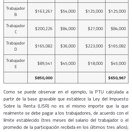
Trabajador
$163,267
$54,000
$125,000
$125,000
B
Trabajador
$200,226
$84,000
$27,000
$84,000
C
Trabajador
$165,082
$36,000
$223,000
$165,082
D
Trabajador
$89,541
$45,000
$18,000
$45,000
E
$850,000
$650,967
Como se puede observar en el ejemplo, la PTU calculada a
partir de la base gravable que establece la Ley del Impuesto
Sobre la Renta (LISR) no es el mismo importe que la que
realmente se debe pagar a los trabajadores, de acuerdo con el
límite establecido (tres meses del salario del trabajador o el
promedio de la participación recibida en los últimos tres años);