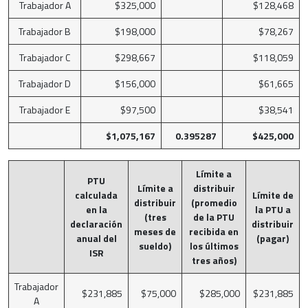
Trabajador A
$325,000
$128,468
Trabajador B
$198,000
$78,267
Trabajador C
$298,667
$118,059
Trabajador D
$156,000
$61,665
Trabajador E
$97,500
$38,541
$1,075,167
0.395287
$425,000
Límite a
PTU
Límite a
distribuir
calculada
Límite de
distribuir
(promedio
en la
la PTU a
(tres
de la PTU
declaración
distribuir
meses de
recibida en
anual del
(pagar)
sueldo)
los últimos
ISR
tres años)
Trabajador
$231,885
$75,000
$285,000
$231,885
A