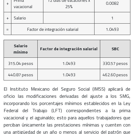
Prima
12 días de vacaciones x
+
0.0082
vacacional
25%
+
Salario
1
=
Factor de integración salarial
1.0493
Salario
Factor de integración salarial
SBC
mínimo
315.04 pesos
1.0493
330.57 pesos
440.87 pesos
1.0493
462.60 pesos
El Instituto Mexicano del Seguro Social (IMSS) aplicará de
oficio las modificaciones derivadas del ajuste a los SMG,
incorporando los porcentajes mínimos establecidos en la Ley
Federal del Trabajo (LFT) correspondientes a la prima
vacacional y el aguinaldo; esto para aquellos trabajadores que
perciban únicamente las prestaciones mínimas y cuenten con
una antigüedad de un año o menos al servicio del patrón que