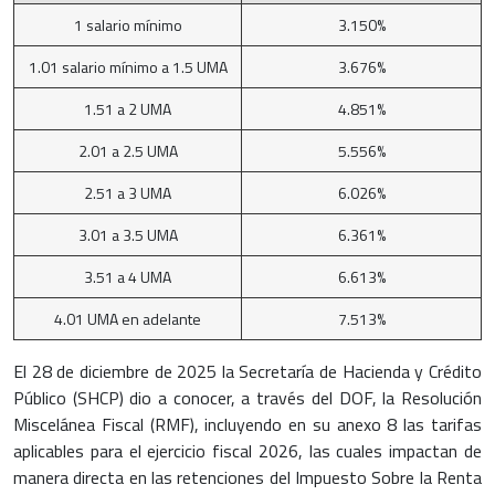
1 salario mínimo
3.150%
1.01 salario mínimo a 1.5 UMA
3.676%
1.51 a 2 UMA
4.851%
2.01 a 2.5 UMA
5.556%
2.51 a 3 UMA
6.026%
3.01 a 3.5 UMA
6.361%
3.51 a 4 UMA
6.613%
4.01 UMA en adelante
7.513%
El 28 de diciembre de 2025 la Secretaría de Hacienda y Crédito
Público (SHCP) dio a conocer, a través del DOF, la Resolución
Miscelánea Fiscal (RMF), incluyendo en su anexo 8 las tarifas
aplicables para el ejercicio fiscal 2026, las cuales impactan de
manera directa en las retenciones del Impuesto Sobre la Renta