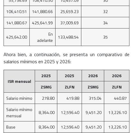
55,736.69
106,410.50
10,457.09
30
106,410.51
141,880.66
25,659.23
32
141,880.67
425,641.99
37,009.69
34
En
425,642.00
133,488.54
35
adelante
Ahora bien, a continuación, se presenta un comparativo de
salarios mínimos en 2025 y 2026:
2025
2025
2026
2026
ISR mensual
ZSMG
ZLFN
ZSMG
ZLFN
Salario mínimo
278.80
419.88
315.04
440.87
Salario mínimo
8,364.00
12,596.40
9,451.20
13,226.10
mensual
Base
8,364.00
12,596.40
9,451.20
13,226.10