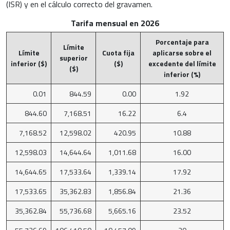
(ISR) y en el cálculo correcto del gravamen.
Tarifa mensual en 2026
Porcentaje para
Límite
Límite
Cuota fija
aplicarse sobre el
superior
inferior ($)
($)
excedente del límite
($)
inferior (%)
0.01
844.59
0.00
1.92
844.60
7,168.51
16.22
6.4
7,168.52
12,598.02
420.95
10.88
12,598.03
14,644.64
1,011.68
16.00
14,644.65
17,533.64
1,339.14
17.92
17,533.65
35,362.83
1,856.84
21.36
35,362.84
55,736.68
5,665.16
23.52