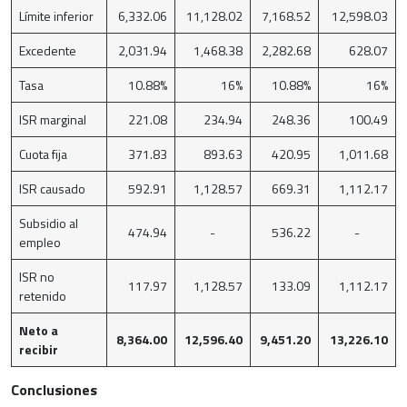
Límite inferior
6,332.06
11,128.02
7,168.52
12,598.03
Excedente
2,031.94
1,468.38
2,282.68
628.07
Tasa
10.88%
16%
10.88%
16%
ISR marginal
221.08
234.94
248.36
100.49
Cuota fija
371.83
893.63
420.95
1,011.68
ISR causado
592.91
1,128.57
669.31
1,112.17
Subsidio al
474.94
-
536.22
-
empleo
ISR no
117.97
1,128.57
133.09
1,112.17
retenido
Neto a
8,364.00
12,596.40
9,451.20
13,226.10
recibir
Conclusiones