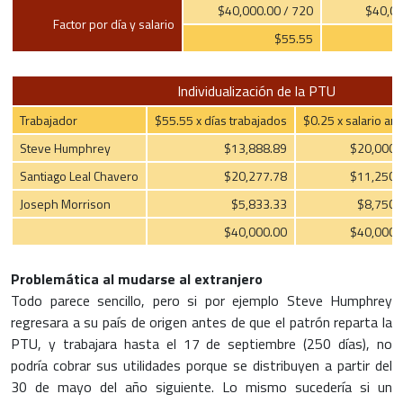
$40,000.00 / 720
$40,00
Factor por día y salario
$55.55
Individualización de la PTU
Trabajador
$55.55 x días trabajados
$0.25 x salario anu
Steve Humphrey
$13,888.89
$20,000.
Santiago Leal Chavero
$20,277.78
$11,250.
Joseph Morrison
$5,833.33
$8,750.
$40,000.00
$40,000.
Problemática al mudarse al extranjero
Todo parece sencillo, pero si por ejemplo Steve Humphrey
regresara a su país de origen antes de que el patrón reparta la
PTU, y trabajara hasta el 17 de septiembre (250 días), no
podría cobrar sus utilidades porque se distribuyen a partir del
30 de mayo del año siguiente. Lo mismo sucedería si un