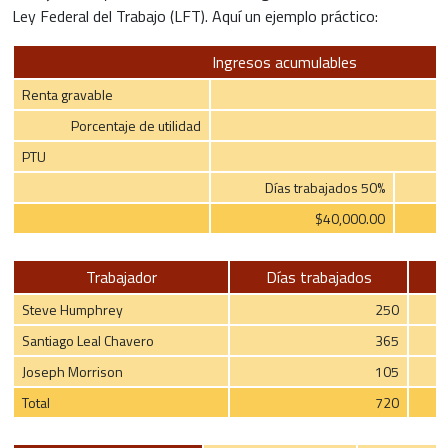
Ley Federal del Trabajo (LFT). Aquí un ejemplo práctico:
Ingresos acumulables
Renta gravable
Porcentaje de utilidad
PTU
Días trabajados 50%
$40,000.00
Trabajador
Días trabajados
S
Steve Humphrey
250
Santiago Leal Chavero
365
Joseph Morrison
105
Total
720