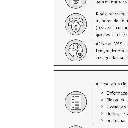
para el retiro, a
Registrar como be
menores de 16 añ
(si viven en el 
quienes también 
Afiliar al IMSS a
tengan derecho a
la seguridad socia
Acceso a los cin
Enfermedad
Riesgo de 
Invalidez y 
Retiro, ces
Guarderías