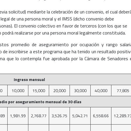
via solicitud) mediante la celebración de un convenio, el cual deber
 legal de una persona moral y el IMSS (dicho convenio debe
nas). El convenio colectivo en favor de terceros (con los que se
o podrá realizarse por una persona moral legalmente constituida.
stos promedio de aseguramiento por ocupación y rango salaria
 de inscribirse a este programa que ha tenido un resultado positiv
forma que lo contempla fue aprobada por la Cámara de Senadores 
Ingreso mensual
00
10,000
15,000
20,000
30,000
40,000
77,805
dio por aseguramiento mensual de 30 días
.89
1,981.99
2,768.77
3,526.75
5,042.71
6,558.66
12,289.7