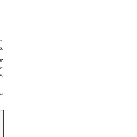
es
s.
an
os
ye
es