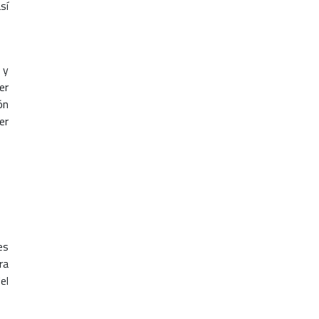
sí
 y
er
ón
er
es
ra
el