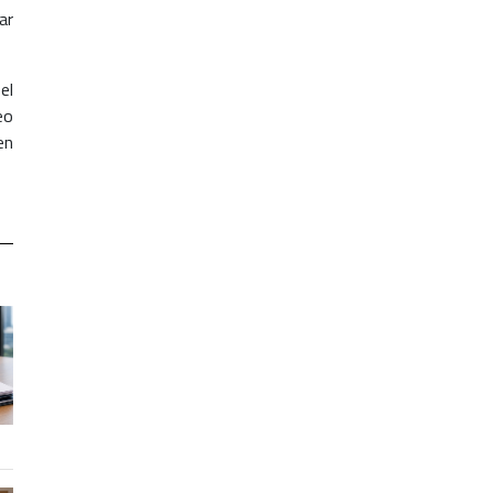
ar
el
eo
en