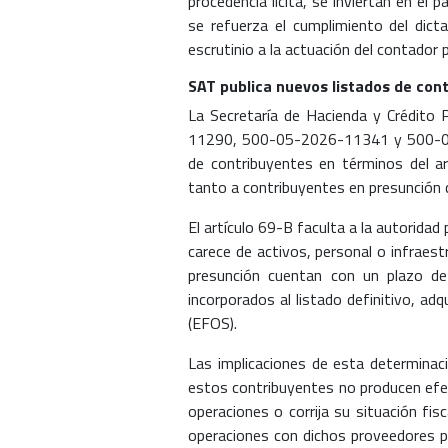
procedencia lícita, se inviertan en el
se refuerza el cumplimiento del dic
escrutinio a la actuación del contador p
SAT publica nuevos listados de cont
La Secretaría de Hacienda y Crédito 
11290, 500-05-2026-11341 y 500-05-2
de contribuyentes en términos del ar
tanto a contribuyentes en presunción c
El artículo 69-B faculta a la autoridad
carece de activos, personal o infraestr
presunción cuentan con un plazo de 
incorporados al listado definitivo, a
(EFOS).
Las implicaciones de esta determinac
estos contribuyentes no producen efect
operaciones o corrija su situación fi
operaciones con dichos proveedores pu