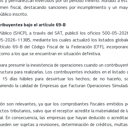
 país y permanezcan invertidos por un periodo mínimo. Aunado a est
tamen fiscal, destacando sanciones por incumplimiento y un may
úblico inscrito.
ribuyentes bajo el artículo 69-B
Público (SHCP), a través del SAT, publicó los oficios 500-05-202
026-11385, mediante los cuales actualizó los listados global
tículo 69-B del Código Fiscal de la Federación (CFF), incorporan
omo a los que se encuentran en situación definitiva.
 para presumir la inexistencia de operaciones cuando un contribuyen
uctura para realizarlas. Los contribuyentes incluidos en el listado 
15 días hábiles para desvirtuar los hechos; de no hacerlo, s
dquiriendo la calidad de Empresas que Facturan Operaciones Simulad
ión son relevantes, ya que los comprobantes fiscales emitidos p
os tributarios, salvo que el receptor acredite la materialidad de l
scal. En consecuencia, las empresas que hayan deducido o acredita
eden ser sujetas a revisiones, determinación de créditos, multas