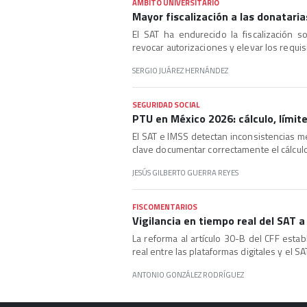
ÁMBITO UNIVERSITARIO
Mayor fiscalización a las donatari
El SAT ha endurecido la fiscalización 
revocar autorizaciones y elevar los requisi
SERGIO JUÁREZ HERNÁNDEZ
SEGURIDAD SOCIAL
PTU en México 2026: cálculo, límite
El SAT e IMSS detectan inconsistencias m
clave documentar correctamente el cálculo
JESÚS GILBERTO GUERRA REYES
FISCOMENTARIOS
Vigilancia en tiempo real del SAT a
La reforma al artículo 30-B del CFF est
real entre las plataformas digitales y el SA
ANTONIO GONZÁLEZ RODRÍGUEZ