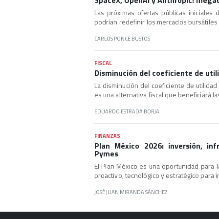
SpaceX, OpenAI y Anthropic: megac
Las próximas ofertas públicas iniciale
podrían redefinir los mercados bursátiles
CARLOS PONCE BUSTOS
FISCAL
Disminución del coeficiente de utili
La disminución del coeficiente de utilida
es una alternativa fiscal que beneficiará l
EDUARDO ESTRADA BORJA
FINANZAS
Plan México 2026: inversión, inf
Pymes
El Plan México es una oportunidad para
proactivo, tecnológico y estratégico para 
JOSÉ JUAN MIRANDA SÁNCHEZ