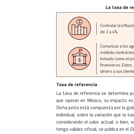
La tasa de re
Controlar la infla
de 2 a 4%.
Comunicar a los ag
instituto central t
tomado como el por
financieros. Estos,
dinero a sus client
Tasa de referencia
La tasa de referencia se determina po
que operan en México; su impacto es a
Dicha junta está compuesta por la go
individual, sobre la variación que la t
considerando el valor actual; o bien, s
tenga validez oficial, se publica en el
Di