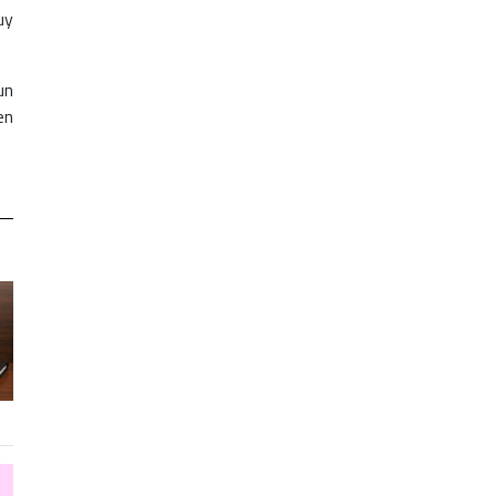
uy
un
en