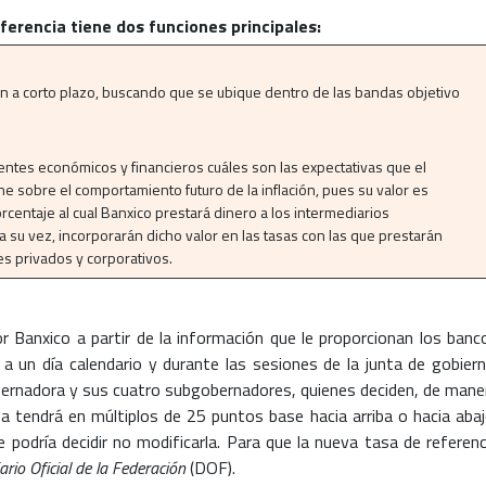
ferencia tiene dos funciones principales:
ción a corto plazo, buscando que se ubique dentro de las bandas objetivo
entes económicos y financieros cuáles son las expectativas que el
iene sobre el comportamiento futuro de la inflación, pues su valor es
centaje al cual Banxico prestará dinero a los intermediarios
 a su vez, incorporarán dicho valor en las tasas con las que prestarán
es privados y corporativos.
r Banxico a partir de la información que le proporcionan los banc
 un día calendario y durante las sesiones de la junta de gobiern
bernadora y sus cuatro subgobernadores, quienes deciden, de mane
asa tendrá en múltiplos de 25 puntos base hacia arriba o hacia abaj
e podría decidir no modificarla. Para que la nueva tasa de referenc
ario Oficial de la Federación
(DOF).