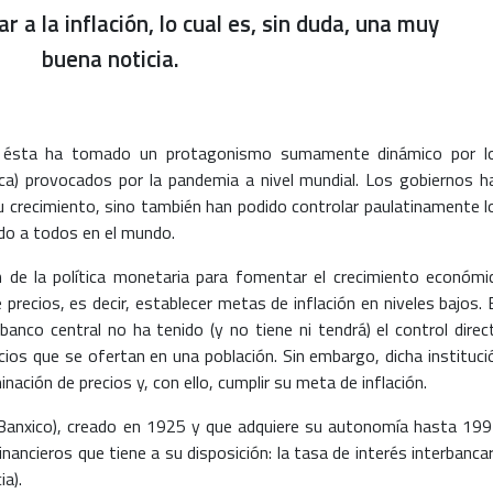
 a la inflación, lo cual es, sin duda, una muy
buena noticia.
ia, ésta ha tomado un protagonismo sumamente dinámico por l
a) provocados por la pandemia a nivel mundial. Los gobiernos h
u crecimiento, sino también han podido controlar paulatinamente l
ado a todos en el mundo.
n de la política monetaria para fomentar el crecimiento económi
 precios, es decir, establecer metas de inflación en niveles bajos. 
anco central no ha tenido (y no tiene ni tendrá) el control direc
icios que se ofertan en una población. Sin embargo, dicha instituci
inación de precios y, con ello, cumplir su meta de inflación.
(Banxico), creado en 1925 y que adquiere su autonomía hasta 199
nancieros que tiene a su disposición: la tasa de interés interbancar
a).