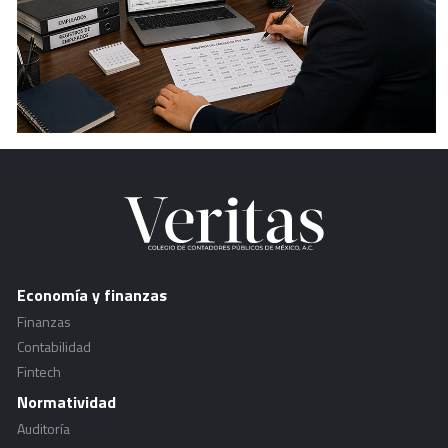
Economía y finanzas
Finanzas
Contabilidad
Fintech
Normatividad
Auditoría