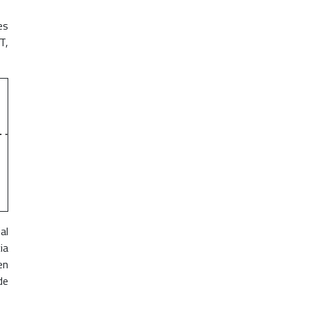
es
T,
al
ia
en
de