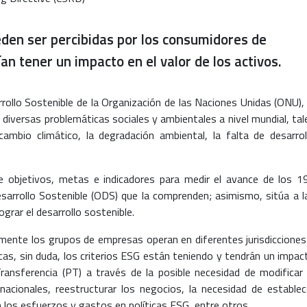
eden ser percibidas por los consumidores de
an tener un impacto en el valor de los activos.
ollo Sostenible de la Organización de las Naciones Unidas (ONU), 
 diversas problemáticas sociales y ambientales a nivel mundial, tal
cambio climático, la degradación ambiental, la falta de desarrol
e objetivos, metas e indicadores para medir el avance de los 1
sarrollo Sostenible (ODS) que la comprenden; asimismo, sitúa a l
rar el desarrollo sostenible.
mente los grupos de empresas operan en diferentes jurisdicciones
icas, sin duda, los criterios ESG están teniendo y tendrán un impac
ransferencia (PT) a través de la posible necesidad de modificar 
acionales, reestructurar los negocios, la necesidad de establec
 los esfuerzos y gastos en políticas ESG, entre otros.