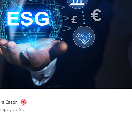
era Cason
ipa y Cia, S.C.