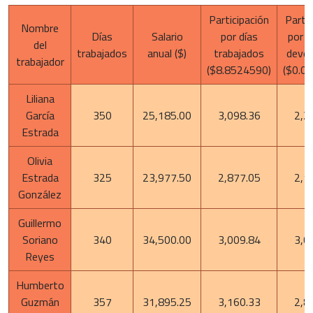
Participación
Partic
Nombre
Días
Salario
por días
por s
del
trabajados
anual ($)
trabajados
deve
trabajador
($8.8524590)
($0.0
Liliana
García
350
25,185.00
3,098.36
2,2
Estrada
Olivia
Estrada
325
23,977.50
2,877.05
2,1
González
Guillermo
Soriano
340
34,500.00
3,009.84
3,0
Reyes
Humberto
Guzmán
357
31,895.25
3,160.33
2,8