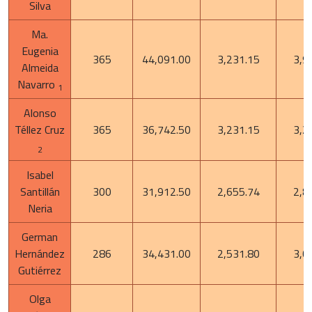
Silva
Ma.
Eugenia
365
44,091.00
3,231.15
3,9
Almeida
Navarro
1
Alonso
Téllez Cruz
365
36,742.50
3,231.15
3,2
2
Isabel
Santillán
300
31,912.50
2,655.74
2,8
Neria
German
Hernández
286
34,431.00
2,531.80
3,0
Gutiérrez
Olga