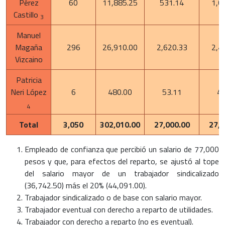
Pérez
60
11,885.25
531.14
1,0
Castillo
3
Manuel
Magaña
296
26,910.00
2,620.33
2,4
Vizcaino
Patricia
Neri López
6
480.00
53.11
42
4
Total
3,050
302,010.00
27,000.00
27,0
Empleado de confianza que percibió un salario de 77,000
pesos y que, para efectos del reparto, se ajustó al tope
del salario mayor de un trabajador sindicalizado
(36,742.50) más el 20% (44,091.00).
Trabajador sindicalizado o de base con salario mayor.
Trabajador eventual con derecho a reparto de utilidades.
Trabajador con derecho a reparto (no es eventual).