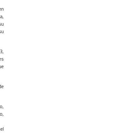
en
a,
su
su
3,
es
ue
de
o,
o,
el