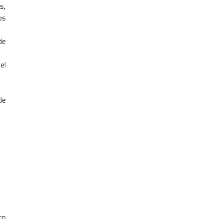
s,
os
de
el
de
ro