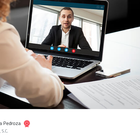
lva Pedroza
 S.C.