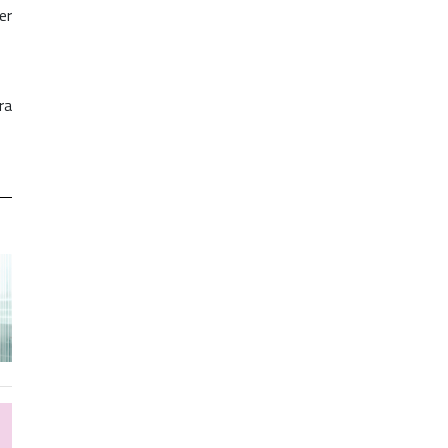
er
ra