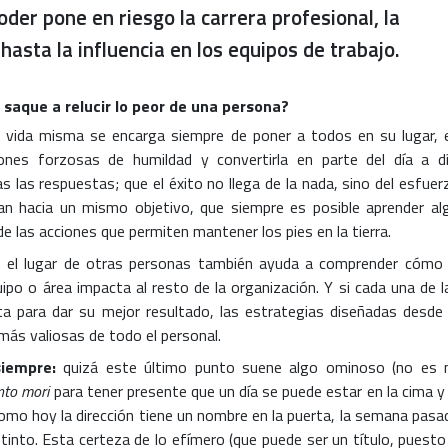
poder pone en riesgo la carrera profesional, la
hasta la influencia en los equipos de trabajo.
 saque a relucir lo peor de una persona?
a vida misma se encarga siempre de poner a todos en su lugar, 
ones forzosas de humildad y convertirla en parte del día a dí
 las respuestas; que el éxito no llega de la nada, sino del esfuer
 hacia un mismo objetivo, que siempre es posible aprender al
e las acciones que permiten mantener los pies en la tierra.
 el lugar de otras personas también ayuda a comprender cómo 
ipo o área impacta al resto de la organización. Y si cada una de l
ta para dar su mejor resultado, las estrategias diseñadas desde 
más valiosas de todo el personal.
siempre:
quizá este último punto suene algo ominoso (no es 
to mori
para tener presente que un día se puede estar en la cima y 
 como hoy la dirección tiene un nombre en la puerta, la semana pasa
into. Esta certeza de lo efímero (que puede ser un título, puesto