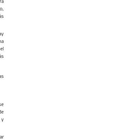
rá
o,
ás
ay
na
el
ás
as
se
de
 y
ar