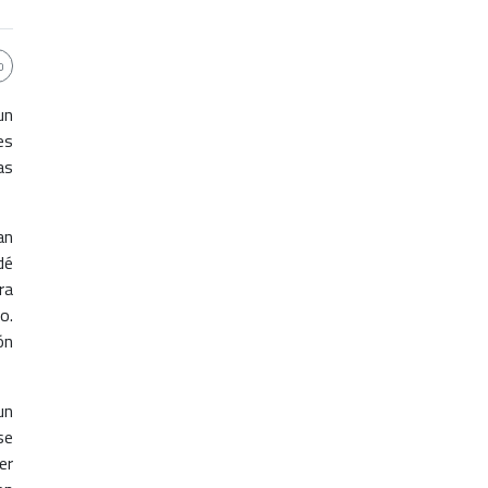
un
es
as
an
dé
ra
o.
ón
un
se
er