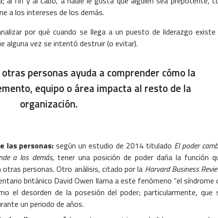
a; al fin y al cabo, a nadie le gusta que alguien sea prepotente, c
ne a los intereses de los demás.
nalizar por qué cuando se llega a un puesto de liderazgo existe 
e alguna vez se intentó destruir (o evitar).
e otras personas ayuda a comprender cómo la
emento, equipo o área impacta al resto de la
organización.
de las personas:
según un estudio de 2014 titulado
El poder camb
nde a los demás,
tener una posición de poder daña la función q
otras personas. Otro análisis, citado por la
Harvard Business Revie
entario británico David Owen llama a este fenómeno “el síndrome 
omo el desorden de la posesión del poder; particularmente, que 
rante un periodo de años.