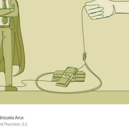
Brizuela Arce
nt Thornton, S.C.