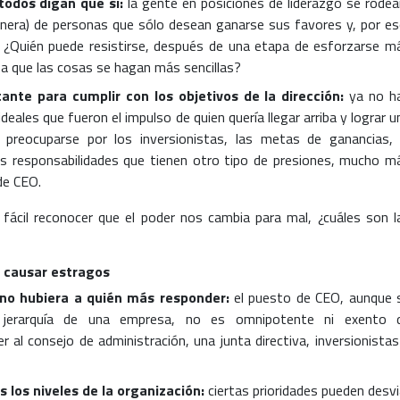
todos digan que sí:
la gente en posiciones de liderazgo se rodea
nera) de personas que sólo desean ganarse sus favores y, por es
. ¿Quién puede resistirse, después de una etapa de esforzarse m
 a que las cosas se hagan más sencillas?
tante para cumplir con los objetivos de la dirección:
ya no h
deales que fueron el impulso de quien quería llegar arriba y lograr u
 preocuparse por los inversionistas, las metas de ganancias, 
as responsabilidades que tienen otro tipo de presiones, mucho m
de CEO.
fácil reconocer que el poder nos cambia para mal, ¿cuáles son l
a causar estragos
no hubiera a quién más responder:
el puesto de CEO, aunque 
 jerarquía de una empresa, no es omnipotente ni exento 
r al consejo de administración, una junta directiva, inversionistas
s los niveles de la organización:
ciertas prioridades pueden desvi