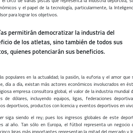
 el circo de varias pistas que representa la industria deportiva, s
ómicos y el papel de la tecnología, particularmente, la Inteligenc
sor para lograr los objetivos.
as permitirán democratizar la industria del
ficio de los atletas, sino también de todos sus
os, quienes potenciarán sus beneficios.
s populares en la actualidad; la pasión, la euforia y el amor que 
e, día a día, existan más actores económicos involucrados en ést
giosa empresa consultora global, el valor de la industria mundial d
 de dólares, incluyendo equipos, ligas, federaciones deportiva
ulos deportivos, productos con licencia y eventos deportivos en viv
er
siga siendo el rey; pues los ingresos globales de este depor
es al año. Tan sólo en Europa, el fútbol representa un negocio 
 cinco ligas más importantes representan la mitad del mercado y l