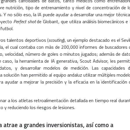
e grandes cantidades de datos, tanto médicos como entrenador
e nutrición, tipo de entrenamiento y nivel de concentración de l
 Y no sólo eso, la IA puede ayudar a desarrollar una mejor técnica
royecto
Perfect shot
de Globant, que utiliza análisis biomecánicos e 
 futbol.
vos talentos deportivos (
scouting
), un ejemplo destacado es el Sevil
ñola, el cual contaba con más de 200,000 informes de buscadores 
o, velocidad, número de goles o minutos jugados; además de dat
e caso, la herramienta de IA generativa, Scout Advisor, les permit
 datos, y desarrollar modelos de medición. Las capacidades d
a solución han permitido al equipo andaluz utilizar múltiples model
 ayudar a mejorar la precisión y la eficacia en la identificación 
onar a los atletas retroalimentación detallada en tiempo real duran
o y reduciendo los riesgos de lesiones.
a atrae a grandes inversionistas, así como a