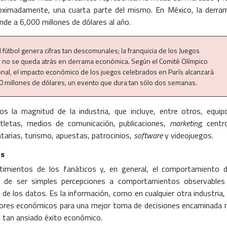
oximadamente, una cuarta parte del mismo. En México, la derra
nde a 6,000 millones de dólares al año.
l fútbol genera cifras tan descomunales; la franquicia de los Juegos
 no se queda atrás en derrama económica. Según el Comité Olímpico
onal, el impacto económico de los juegos celebrados en París alcanzará
0 millones de dólares, un evento que dura tan sólo dos semanas.
s la magnitud de la industria, que incluye, entre otros, equip
atletas, medios de comunicación, publicaciones,
marketing,
centr
tarias, turismo, apuestas, patrocinios,
software
y videojuegos.
es
ntimientos de los fanáticos y, en general, el comportamiento d
n de ser simples percepciones a comportamientos observables
e los datos. Es la información, como en cualquier otra industria, 
tores económicos para una mejor toma de decisiones encaminada 
al tan ansiado éxito económico.