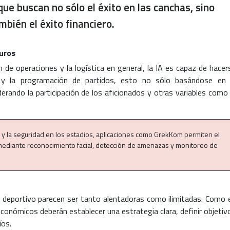
ue buscan no sólo el éxito en las canchas, sino
mbién el éxito financiero.
guros
n de operaciones y la logística en general, la IA es capaz de hacer
 y la programación de partidos, esto no sólo basándose en 
derando la participación de los aficionados y otras variables como 
l y la seguridad en los estadios, aplicaciones como GrekKom permiten el
mediante reconocimiento facial, detección de amenazas y monitoreo de
o deportivo parecen ser tanto alentadoras como ilimitadas. Como 
 económicos deberán establecer una estrategia clara, definir objetiv
íos.