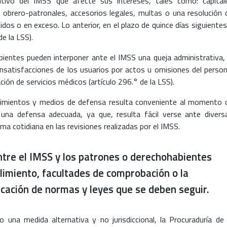
nitivo del IMSS que afecte sus intereses, tales como: capital
s obrero-patronales, accesorios legales, multas o una resolución 
dos o en exceso. Lo anterior, en el plazo de quince días siguientes
de la LSS).
ientes pueden interponer ante el IMSS una queja administrativa, 
insatisfacciones de los usuarios por actos u omisiones del person
ción de servicios médicos (artículo 296.° de la LSS).
dimientos y medios de defensa resulta conveniente al momento 
 una defensa adecuada, ya que, resulta fácil verse ante divers
ma cotidiana en las revisiones realizadas por el IMSS.
ntre el IMSS y los patrones o derechohabientes
imiento, facultades de comprobación o la
licación de normas y leyes que se deben seguir.
una medida alternativa y no jurisdiccional, la Procuraduría de 