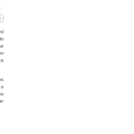
sí
do
ue
en
te
os
 o
os
er