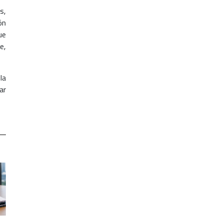
s,
ón
ue
e,
la
ar