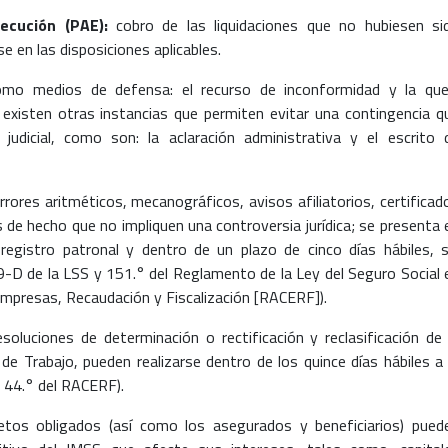
ecución (PAE):
cobro de las liquidaciones que no hubiesen si
 en las disposiciones aplicables.
omo medios de defensa: el recurso de inconformidad y la que
 existen otras instancias que permiten evitar una contingencia q
udicial, como son: la aclaración administrativa y el escrito 
rores aritméticos, mecanográficos, avisos afiliatorios, certificad
 de hecho que no impliquen una controversia jurídica; se presenta 
registro patronal y dentro de un plazo de cinco días hábiles, s
39-D de la LSS y 151.° del Reglamento de la Ley del Seguro Social 
e Empresas, Recaudación y Fiscalización [RACERF]).
soluciones de determinación o rectificación y reclasificación de 
de Trabajo, pueden realizarse dentro de los quince días hábiles a 
al 44.° del RACERF).
etos obligados (así como los asegurados y beneficiarios) pued