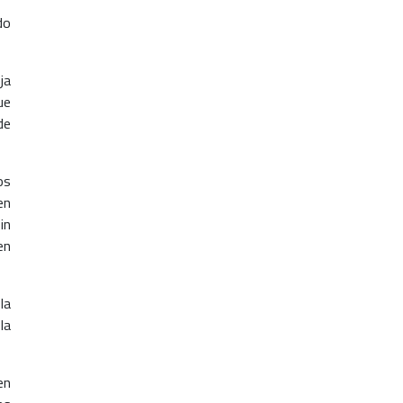
do
ja
ue
de
os
en
in
en
la
la
en