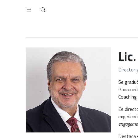
Lic
Director 
Se graduó
Panameri
Coaching 
Es direct
experienc
engageme
Destaca s