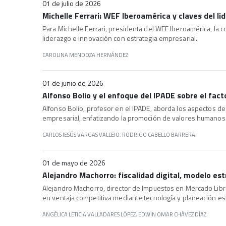
01 de julio de 2026
Michelle Ferrari: WEF Iberoamérica y claves del l
Para Michelle Ferrari, presidenta del WEF Iberoamérica, la co
liderazgo e innovación con estrategia empresarial.
CAROLINA MENDOZA HERNÁNDEZ
01 de junio de 2026
Alfonso Bolio y el enfoque del IPADE sobre el fa
Alfonso Bolio, profesor en el IPADE, aborda los aspectos de
empresarial, enfatizando la promoción de valores humanos
CARLOS JESÚS VARGAS VALLEJO, RODRIGO CABELLO BARRERA
01 de mayo de 2026
Alejandro Machorro: fiscalidad digital, modelo es
Alejandro Machorro, director de Impuestos en Mercado Libre
en ventaja competitiva mediante tecnología y planeación est
ANGÉLICA LETICIA VALLADARES LÓPEZ, EDWIN OMAR CHÁVEZ DÍAZ