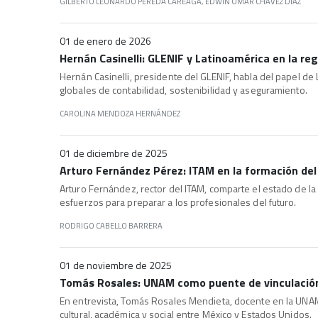
GILBERTO LEONARDO PEREDA CAREAGA, EDWIN OMAR CHÁVEZ DÍAZ
01 de enero de 2026
Hernán Casinelli: GLENIF y Latinoamérica en la re
Hernán Casinelli, presidente del GLENIF, habla del papel de
globales de contabilidad, sostenibilidad y aseguramiento.
CAROLINA MENDOZA HERNÁNDEZ
01 de diciembre de 2025
Arturo Fernández Pérez: ITAM en la formación del
Arturo Fernández, rector del ITAM, comparte el estado de la 
esfuerzos para preparar a los profesionales del futuro.
RODRIGO CABELLO BARRERA
01 de noviembre de 2025
Tomás Rosales: UNAM como puente de vinculación
En entrevista, Tomás Rosales Mendieta, docente en la UNAM,
cultural, académica y social entre México y Estados Unidos.