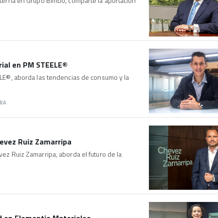
 Interna en Grupo Bimbo, comparte la aportación
arial en PM STEELE®
EELE®, aborda las tendencias de consumo y la
ERA
hevez Ruiz Zamarripa
vez Ruiz Zamarripa, aborda el futuro de la