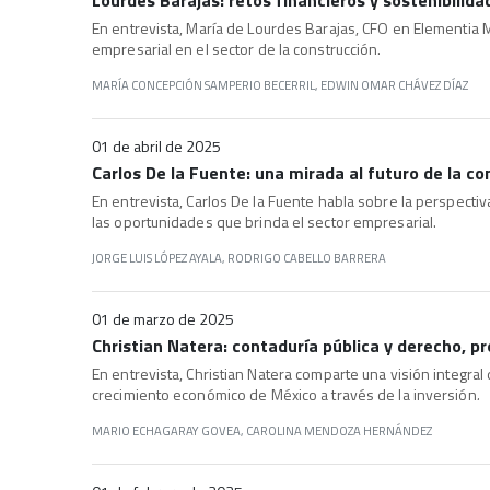
Lourdes Barajas: retos financieros y sostenibilid
En entrevista, María de Lourdes Barajas, CFO en Elementia Ma
empresarial en el sector de la construcción.
MARÍA CONCEPCIÓN SAMPERIO BECERRIL, EDWIN OMAR CHÁVEZ DÍAZ
01 de abril de 2025
Carlos De la Fuente: una mirada al futuro de la co
En entrevista, Carlos De la Fuente habla sobre la perspect
las oportunidades que brinda el sector empresarial.
JORGE LUIS LÓPEZ AYALA, RODRIGO CABELLO BARRERA
01 de marzo de 2025
Christian Natera: contaduría pública y derecho, 
En entrevista, Christian Natera comparte una visión integral
crecimiento económico de México a través de la inversión
.
MARIO ECHAGARAY GOVEA, CAROLINA MENDOZA HERNÁNDEZ