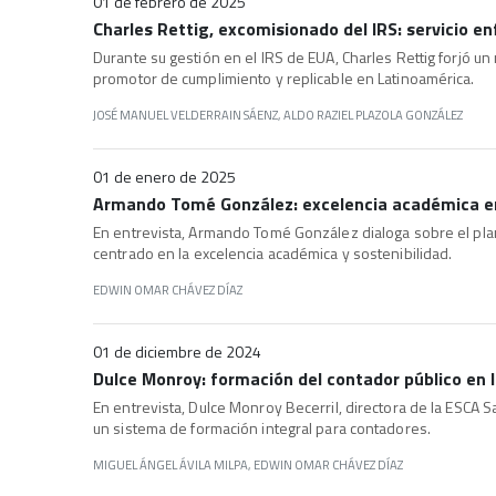
01 de febrero de 2025
Charles Rettig, excomisionado del IRS: servicio e
Durante su gestión en el IRS de EUA, Charles Rettig forjó un
promotor de cumplimiento y replicable en Latinoamérica.
JOSÉ MANUEL VELDERRAIN SÁENZ, ALDO RAZIEL PLAZOLA GONZÁLEZ
01 de enero de 2025
Armando Tomé González: excelencia académica e
En entrevista, Armando Tomé González dialoga sobre el pl
centrado en la excelencia académica y sostenibilidad.
EDWIN OMAR CHÁVEZ DÍAZ
01 de diciembre de 2024
Dulce Monroy: formación del contador público en l
En entrevista, Dulce Monroy Becerril, directora de la ESCA 
un sistema de formación integral para contadores.
MIGUEL ÁNGEL ÁVILA MILPA, EDWIN OMAR CHÁVEZ DÍAZ