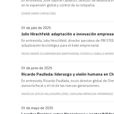
En entrevista, José Gabriel Calderón, director de Auditoría
en la expansión global y control de la compañía.
EDWIN OMAR CHÁVEZ DÍAZ
01 de julio de 2025
Julio Hirschfeld: adaptación e innovación empres
En entrevista, Julio Hirschfeld, director ejecutivo de PM ST
actualización tecnológica para el éxito empresarial.
PEDRO MARÍA ZUGARRAMURDI MARTIARENA, RODRIGO CABELLO BARR
01 de junio de 2025
Ricardo Paullada: liderazgo y visión humana en C
En entrevista, Ricardo Paullada, socio director global de Che
asesoría fiscal y el rol de las nuevas generaciones.
ANGÉLICA LETICIA VALLADARES LÓPEZ, CAROLINA MENDOZA HERNÁNDEZ
01 de mayo de 2025